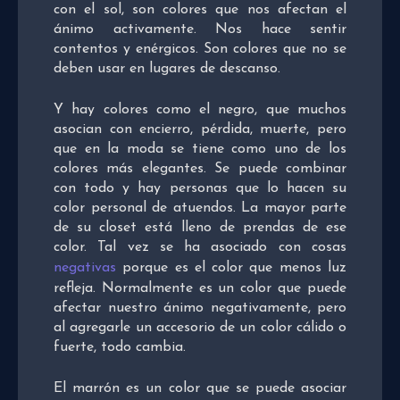
con el sol, son colores que nos afectan el
ánimo activamente. Nos hace sentir
contentos y enérgicos. Son colores que no se
deben usar en lugares de descanso.
Y hay colores como el negro, que muchos
asocian con encierro, pérdida, muerte, pero
que en la moda se tiene como uno de los
colores más elegantes. Se puede combinar
con todo y hay personas que lo hacen su
color personal de atuendos. La mayor parte
de su closet está lleno de prendas de ese
color. Tal vez se ha asociado con cosas
negativas
porque es el color que menos luz
refleja. Normalmente es un color que puede
afectar nuestro ánimo negativamente, pero
al agregarle un accesorio de un color cálido o
fuerte, todo cambia.
El marrón es un color que se puede asociar