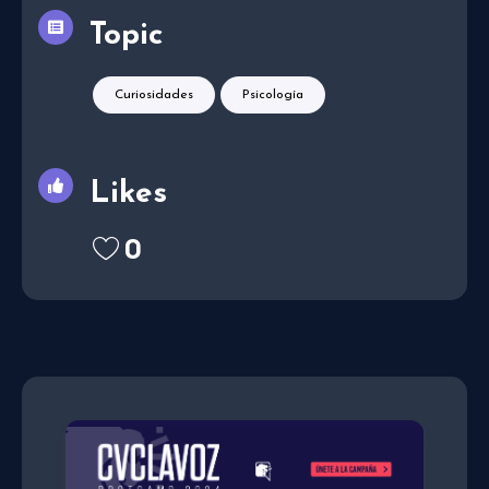
Topic
Curiosidades
Psicología
Likes
0