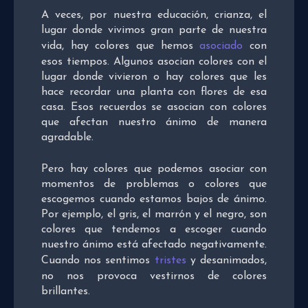
A veces, por nuestra educación, crianza, el
lugar donde vivimos gran parte de nuestra
vida, hay colores que hemos
asociado
con
esos tiempos. Algunos asocian colores con el
lugar donde vivieron o hay colores que les
hace recordar una planta con flores de esa
casa. Esos recuerdos se asocian con colores
que afectan nuestro ánimo de manera
agradable.
Pero hay colores que podemos asociar con
momentos de problemas o colores que
escogemos cuando estamos bajos de ánimo.
Por ejemplo, el gris, el marrón y el negro, son
colores que tendemos a escoger cuando
nuestro ánimo está afectado negativamente.
Cuando nos sentimos
tristes
y desanimados,
no nos provoca vestirnos de colores
brillantes.