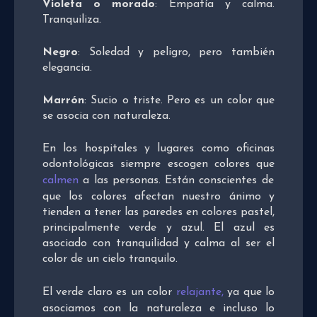
Violeta o morado
: Empatía y calma.
Tranquiliza.
Negro
: Soledad y peligro, pero también
elegancia.
Marrón
: Sucio o triste. Pero es un color que
se asocia con naturaleza.
En los hospitales y lugares como oficinas
odontológicas siempre escogen colores que
calmen
a las personas. Están conscientes de
que los colores afectan nuestro ánimo y
tienden a tener las paredes en colores pastel,
principalmente verde y azul. El azul es
asociado con tranquilidad y calma al ser el
color de un cielo tranquilo.
El verde claro es un color
relajante,
ya que lo
asociamos con la naturaleza e incluso lo