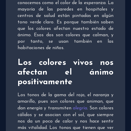
conocemos como el color de la esperanza. La
mayoría de las paredes en hospitales y
centros de salud están pintadas en algún
tono verde claro. Es porque también saben
que los colores afectan nuestro estado de
ánimo. Esos dos son colores que calman, y
por tanto, se usan también en las
habitaciones de niños.
Los colores vivos nos
afectan el ánimo
positivamente
Los tonos de la gama del rojo, el naranja y
amarillo, pues son colores que animan, que
dan energía y transmiten
alegría
. Son colores
cálidos y se asocian con el sol, que siempre
nos da un poco de calor y nos hace sentir
más vitalidad. Los tonos que tienen que ver