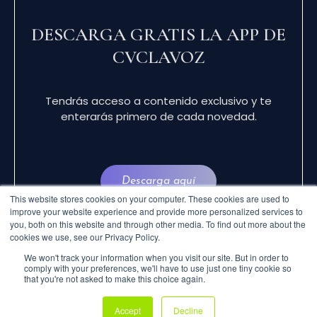
DESCARGA GRATIS LA APP DE
CVCLAVOZ
Tendrás acceso a contenido exclusivo y te
enterarás primero de cada novedad.
Descarga aquí
This website stores cookies on your computer. These cookies are used to
improve your website experience and provide more personalized services to
you, both on this website and through other media. To find out more about the
cookies we use, see our Privacy Policy.
We won't track your information when you visit our site. But in order to
comply with your preferences, we'll have to use just one tiny cookie so
that you're not asked to make this choice again.
© 2024 CVCLAVOZ . TODOS LOS DERECHOS
Accept
Decline
RESERVADOS.