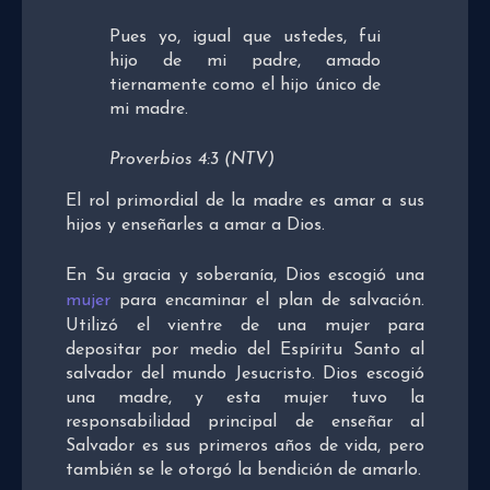
Pues yo, igual que ustedes, fui
hijo de mi padre, amado
tiernamente como el hijo único de
mi madre.
Proverbios 4:3 (NTV)
El rol primordial de la madre es amar a sus
hijos y enseñarles a amar a Dios.
En Su gracia y soberanía, Dios escogió una
mujer
para encaminar el plan de salvación.
Utilizó el vientre de una mujer para
depositar por medio del Espíritu Santo al
salvador del mundo Jesucristo. Dios escogió
una madre, y esta mujer tuvo la
responsabilidad principal de enseñar al
Salvador es sus primeros años de vida, pero
también se le otorgó la bendición de amarlo.