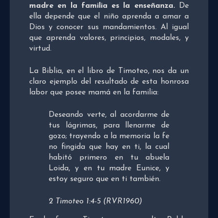
madre en la familia es la enseñanza.
De
ella depende que el niño aprenda a amar a
Dios y conocer sus mandamientos. Al igual
que aprenda valores, principios, modales, y
virtud.
La Biblia, en el libro de Timoteo, nos da un
claro ejemplo del resultado de esta honrosa
labor que posee mamá en la familia:
Deseando verte, al acordarme de
tus lágrimas, para llenarme de
gozo;
trayendo a la memoria la fe
no fingida que hay en ti, la cual
habitó primero en tu abuela
Loida, y en tu madre Eunice, y
estoy seguro que en ti también.
2 Timoteo 1:4-5 (RVR1960)