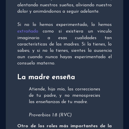
alentando nuestros sueños, aliviando nuestro
dolor y animándonos a seguir adelante.
Si no lo hemos experimentado, lo hemos
extrañado
como si existiera un vinculo
imaginario a esas cualidades tan
características de las madres. Si la tienes, lo
sabes; y si no la tienes, sientes la ausencia
aun cuando nunca hayas experimentado el
consuelo materno.
La madre enseña
Atiende, hijo mío, las correcciones
de tu padre, y no menosprecies
las enseñanzas de tu madre.
Proverbios 1:8 (RVC)
Otro de los roles más importantes de la