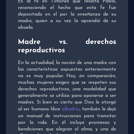
Es la fe en Timoteo que resalta Pablo,
reconociendo el hecho que esta fe fue
depositada en el por la enseñanza de su
madre, quien a su vez la aprendió de su
abuela.
Madre vs. derechos
reproductivos
En la actualidad, la noción de una madre con
las características expuestas anteriormente
no es muy popular. Hoy, en comparación,
muchas mujeres exigen que se respeten sus
derechos reproductivos, una modalidad que
generalmente se utiliza para oponerse a ser
madres. Si bien es cierto que Dios le otorgó
al ser humano libre
albedrío
, también le dejó
un manual de instrucciones para transitar
por la vida. En él incluye promesas y
bendiciones que alegran el alma, y una de