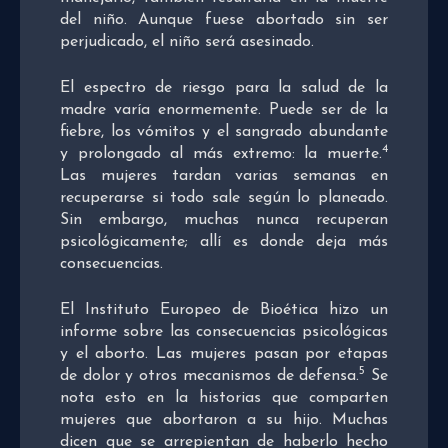
del niño. Aunque fuese abortado sin ser
perjudicado, el niño será asesinado.
El espectro de riesgo para la salud de la
madre varía enormemente. Puede ser de la
fiebre, los vómitos y el sangrado abundante
4
y prolongado al más extremo: la muerte.
Las mujeres tardan varias semanas en
recuperarse si todo sale según lo planeado.
Sin embargo, muchas nunca recuperan
psicológicamente; allí es donde deja más
consecuencias.
El Instituto Europeo de Bioética hizo un
informe sobre las consecuencias psicológicas
y el aborto. Las mujeres pasan por etapas
5
de dolor y otros mecanismos de defensa.
Se
nota esto en la historias que comparten
mujeres que abortaron a su hijo. Muchas
dicen que se arrepientan de haberlo hecho