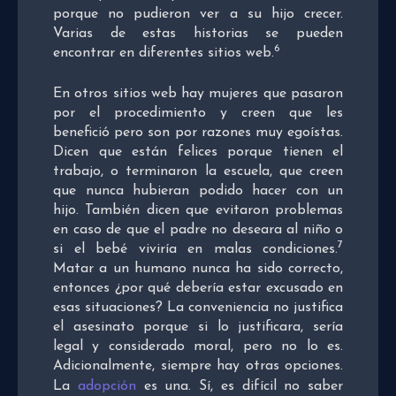
porque no pudieron ver a su hijo crecer.
Varias de estas historias se pueden
6
encontrar en diferentes sitios web.
En otros sitios web hay mujeres que pasaron
por el procedimiento y creen que les
benefició pero son por razones muy egoístas.
Dicen que están felices porque tienen el
trabajo, o terminaron la escuela, que creen
que nunca hubieran podido hacer con un
hijo. También dicen que evitaron problemas
en caso de que el padre no deseara al niño o
7
si el bebé viviría en malas condiciones.
Matar a un humano nunca ha sido correcto,
entonces ¿por qué debería estar excusado en
esas situaciones? La conveniencia no justifica
el asesinato porque si lo justificara, sería
legal y considerado moral, pero no lo es.
Adicionalmente, siempre hay otras opciones.
La
adopción
es una. Sí, es difícil no saber