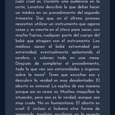
cuán cruel es. Durante una audiencia en la
corte, Levatino describió lo que debía hacer
un médico en un procedimiento del segundo
trimestre. Dijo que, en el último proceso
necesitan utilizar un instrumento que agarra
cosas y se inserta en el útero para sacar, con
mucha fuerza, cualquier parte del cuerpo del
bebé que atrapen con el instrumento. Los
médicos sacan al bebé extremidad por
extremidad, eventualmente aplastando el
cerebro, y colocan todo en una mesa.
Después de completar el procedimiento,
todo lo que ven son extremidades y órganos
3
sobre la mesa
. Tener que escuchar eso y
descubrir la verdad es muy desalentador. El
aborto es inmoral. Lo explico de esa manera
porque así es como es. Muchos maquillan la
situación, pero esa es la verdad, aunque sea
muy cruda. No es humanitario. El aborto es
cruel. E incluso si hubiera otra forma de
manejarlo, también resultaría en la muerte