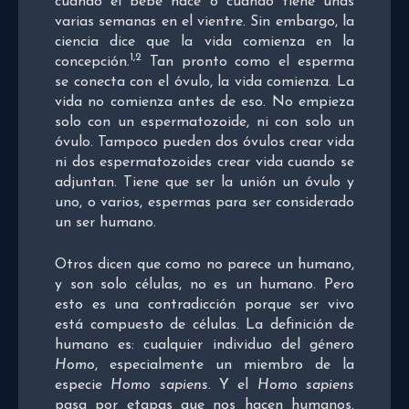
cuando el bebé nace o cuando tiene unas
varias semanas en el vientre. Sin embargo, la
ciencia dice que la vida comienza en la
1,2
concepción.
Tan pronto como el esperma
se conecta con el óvulo, la vida comienza. La
vida no comienza antes de eso. No empieza
solo con un espermatozoide, ni con solo un
óvulo. Tampoco pueden dos óvulos crear vida
ni dos espermatozoides crear vida cuando se
adjuntan. Tiene que ser la unión un óvulo y
uno, o varios, espermas para ser considerado
un ser humano.
Otros dicen que como no parece un humano,
y son solo células, no es un humano. Pero
esto es una contradicción porque ser vivo
está compuesto de células. La definición de
humano es: cualquier individuo del género
Homo
, especialmente un miembro de la
especie
Homo sapiens
. Y el
Homo sapiens
pasa por etapas que nos hacen humanos.