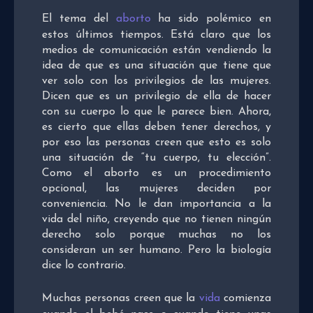
El tema del
aborto
ha sido polémico en
estos últimos tiempos. Está claro que los
medios de comunicación están vendiendo la
idea de que es una situación que tiene que
ver solo con los privilegios de las mujeres.
Dicen que es un privilegio de ella de hacer
con su cuerpo lo que le parece bien. Ahora,
es cierto que ellas deben tener derechos, y
por eso las personas creen que esto es solo
una situación de “tu cuerpo, tu elección”.
Como el aborto es un procedimiento
opcional, las mujeres deciden por
conveniencia. No le dan importancia a la
vida del niño, creyendo que no tienen ningún
derecho solo porque muchas no los
consideran un ser humano. Pero la biología
dice lo contrario.
Muchas personas creen que la
vida
comienza