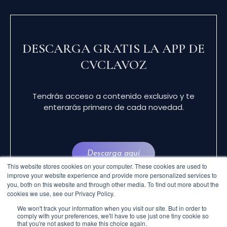
DESCARGA GRATIS LA APP DE
CVCLAVOZ
Tendrás acceso a contenido exclusivo y te
enterarás primero de cada novedad.
Descarga aquí
This website stores cookies on your computer. These cookies are used to
improve your website experience and provide more personalized services to
you, both on this website and through other media. To find out more about the
cookies we use, see our Privacy Policy.
We won't track your information when you visit our site. But in order to
comply with your preferences, we'll have to use just one tiny cookie so
that you're not asked to make this choice again.