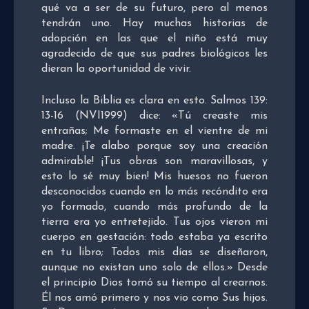
qué va a ser de su futuro, pero al menos
tendrán uno. Hay muchas historias de
adopción en las que el niño está muy
agradecido de que sus padres biológicos les
dieran la oportunidad de vivir.
Incluso la Biblia es clara en esto. Salmos 139:
13-16 (NVI1999) dice: «Tú creaste mis
entrañas; Me formaste en el vientre de mi
madre. ¡Te alabo porque soy una creación
admirable! ¡Tus obras son maravillosas, y
esto lo sé muy bien! Mis huesos no fueron
desconocidos cuando en lo más recóndito era
yo formado, cuando más profundo de la
tierra era yo entretejido. Tus ojos vieron mi
cuerpo en gestación: todo estaba ya escrito
en tu libro; Todos mis días se diseñaron,
aunque no existan uno solo de ellos.» Desde
el principio Dios tomó su tiempo al crearnos.
Él nos amó primero y nos vio como Sus hijos.