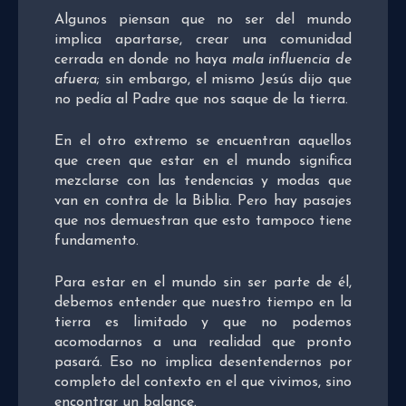
Algunos piensan que no ser del mundo
implica apartarse, crear una comunidad
cerrada en donde no haya
mala influencia de
afuera
; sin embargo, el mismo Jesús dijo que
no pedía al Padre que nos saque de la tierra.
En el otro extremo se encuentran aquellos
que creen que estar en el mundo significa
mezclarse con las tendencias y modas que
van en contra de la Biblia. Pero hay pasajes
que nos demuestran que esto tampoco tiene
fundamento.
Para estar en el mundo sin ser parte de él,
debemos entender que nuestro tiempo en la
tierra es limitado y que no podemos
acomodarnos a una realidad que pronto
pasará. Eso no implica desentendernos por
completo del contexto en el que vivimos, sino
encontrar un balance.