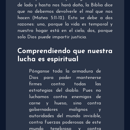
de lado y hasta nos hará daño, la Biblia dice
que no debemos devolverle el mal que nos
hacen (Mateo 5:11-12). Esto se debe a dos
razones: uno, porque la vida es temporal y
nuestro hogar está en el cielo; dos, porque
solo Dios puede impartir justicia.
Comprendiendo que nuestra
lucha es espiritual
Pónganse toda la armadura de
Dios para poder mantenerse
firmes contra todas las
estrategias del diablo. Pues no
luchamos contra enemigos de
carne y hueso, sino contra
gobernadores malignos y
autoridades del mundo invisible,
contra fuerzas poderosas de este
mundo tenebroso y contra