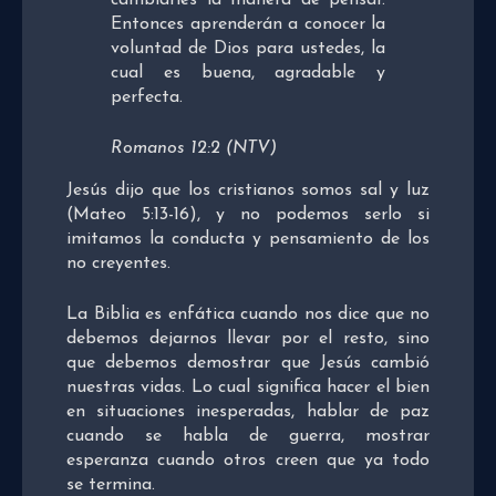
Entonces aprenderán a conocer la
voluntad de Dios para ustedes, la
cual es buena, agradable y
perfecta.
Romanos 12:2 (NTV)
Jesús dijo que los cristianos somos sal y luz
(Mateo 5:13-16), y no podemos serlo si
imitamos la conducta y pensamiento de los
no creyentes.
La Biblia es enfática cuando nos dice que no
debemos dejarnos llevar por el resto, sino
que debemos demostrar que Jesús cambió
nuestras vidas. Lo cual significa hacer el bien
en situaciones inesperadas, hablar de paz
cuando se habla de guerra, mostrar
esperanza cuando otros creen que ya todo
se termina.