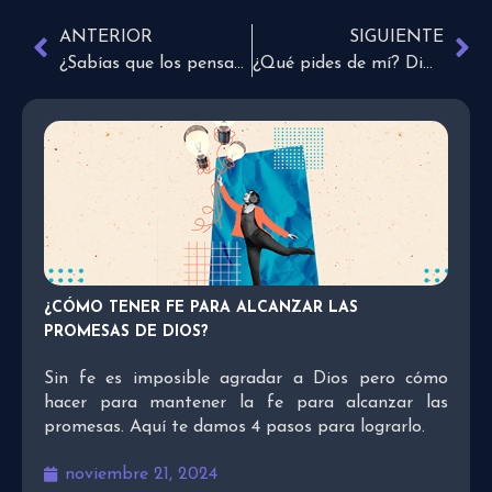
ANTERIOR
SIGUIENTE
¿Sabías que los pensamientos pueden definir tu futuro?
¿Qué pides de mí? Dime lo quieras que te lo daré
¿CÓMO TENER FE PARA ALCANZAR LAS
PROMESAS DE DIOS?
Sin fe es imposible agradar a Dios pero cómo
hacer para mantener la fe para alcanzar las
promesas. Aquí te damos 4 pasos para lograrlo.
noviembre 21, 2024