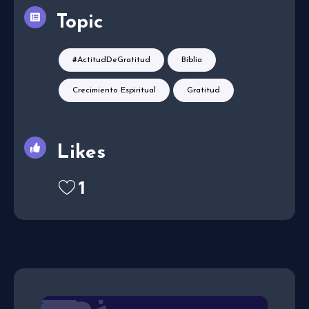
Topic
#ActitudDeGratitud
Biblia
Crecimiento Espiritual
Gratitud
Likes
1