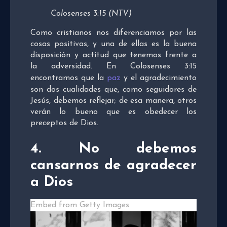
Colosenses 3:15 (NTV)
Como cristianos nos diferenciamos por las
cosas positivas, y una de ellas es la buena
disposición y actitud que tenemos frente a
la adversidad. En Colosenses 3:15
encontramos que la
paz
y el agradecimiento
son dos cualidades que, como seguidores de
Jesús, debemos reflejar; de esa manera, otros
verán lo bueno que es obedecer los
preceptos de Dios.
4. No debemos
cansarnos de agradecer
a Dios
Embed from Getty Images