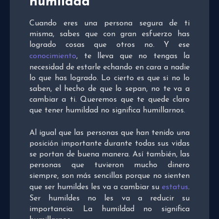
humildad
Cuando eres una persona segura de ti
misma, sabes que con gran esfuerzo has
logrado cosas que otros no. Y ese
conocimiento
, te lleva que no tengas la
necesidad de estarle echando en cara a nadie
lo que has logrado. Lo cierto es que si no lo
saben, el hecho de que lo sepan, no te va a
cambiar a ti. Queremos que te quede claro
que tener humildad no significa humillarnos.
Al igual que las personas que han tenido una
posición importante durante todas sus vidas
se portan de buena manera. Así también, las
personas que tuvieron mucho dinero
siempre, son más sencillas porque no sienten
que ser humildes les va a cambiar su
estatus
.
Ser humildes no les va a reducir su
importancia. La humildad no significa