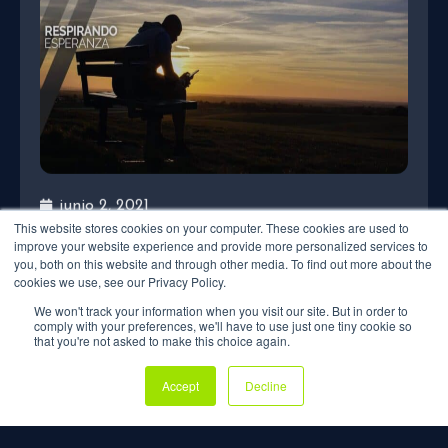
junio 2, 2021
NO ENCUENTRO CONSUELO PORQUE PERDÍ
A UN SER QUERIDO
This website stores cookies on your computer. These cookies are used to
improve your website experience and provide more personalized services to
you, both on this website and through other media. To find out more about the
cookies we use, see our Privacy Policy.
We won't track your information when you visit our site. But in order to
comply with your preferences, we'll have to use just one tiny cookie so
that you're not asked to make this choice again.
Accept
Decline