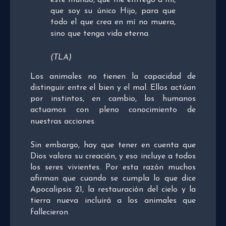
que soy su único Hijo, para que
todo el que crea en mí no muera,
sino que tenga vida eterna
.
(TLA)
Los animales no tienen la capacidad de
distinguir entre el bien y el mal. Ellos actúan
por instintos, en cambio, los humanos
actuamos con pleno conocimiento de
nuestras acciones
.
Sin embargo, hay que tener en cuenta que
Dios valora su creación, y eso incluye a todos
los seres vivientes. Por esta razón muchos
afirman que cuando se cumpla lo que dice
Apocalipsis 21, la restauración del cielo y la
tierra nueva incluirá a los animales que
fallecieron
.