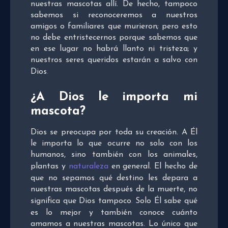
nuestras mascotas allí. De hecho, tampoco
sabemos si reconoceremos a nuestros
amigos o familiares que murieron; pero esto
no debe entristecernos porque sabemos que
en ese lugar no habrá llanto ni tristeza; y
nuestros seres queridos estarán a salvo con
Dios
.
¿A Dios le importa mi
mascota?
Dios se preocupa por toda su creación. A Él
le importa lo que ocurre no solo con los
humanos, sino también con los animales,
plantas y
naturaleza
en general. El hecho de
que no sepamos qué destino les depara a
nuestras mascotas después de la muerte, no
significa que Dios tampoco
.
Solo Él sabe qué
es lo mejor y también conoce cuánto
amamos a nuestras mascotas. Lo único que