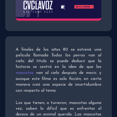
A finales de los años 80 se estrenó una
película llamada
Todos los perros van al
cielo
; del título se puede deducir que la
historia se centró en la idea de que las
mascotas
van al cielo después de morir; y
aunque este filme es solo ficción, en cierta
manera creó una especie de incertidumbre
con respecto al tema
.
Los que tienen, o tuvieron, mascotas alguna
vez, saben lo difícil que es enfrentar el
deceso de un animal querido. Las mascotas