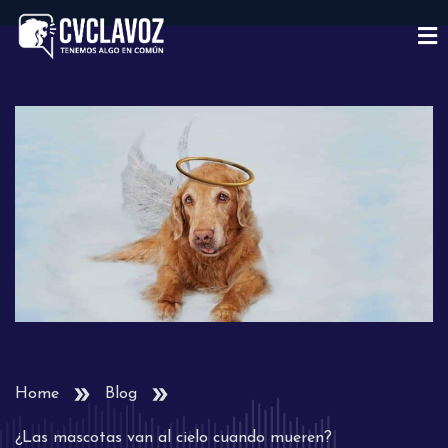
Home
Blog
¿Las mascotas van al cielo cuando mueren?