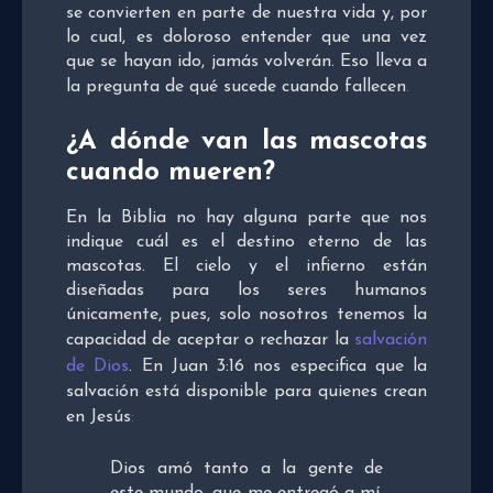
se convierten en parte de nuestra vida y, por
lo cual, es doloroso entender que una vez
que se hayan ido, jamás volverán. Eso lleva a
la pregunta de qué sucede cuando fallecen
.
¿A dónde van las mascotas
cuando mueren?
En la Biblia no hay alguna parte que nos
indique cuál es el destino eterno de las
mascotas. El cielo y el infierno están
diseñadas para los seres humanos
únicamente, pues, solo nosotros tenemos la
capacidad de aceptar o rechazar la
salvación
de Dios
. En Juan 3:16 nos especifica que la
salvación está disponible para quienes crean
en Jesús
:
Dios amó tanto a la gente de
este mundo, que me entregó a mí,