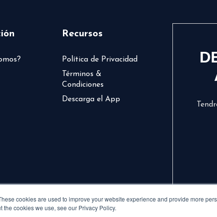
ión
Recursos
D
somos?
Política de Privacidad
Términos &
Condiciones
Descarga el App
Tendr
These cookies are used to improve your website experience and provide more perso
t the cookies we use, see our Privacy Policy.