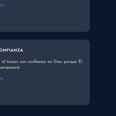
24
CONFIANZA
 el temor con confianza en Dios porque Él
esamparará.
24