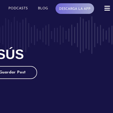
PODCASTS
BLOG
DESCARGA LA APP
s
SÚS
Guardar Post