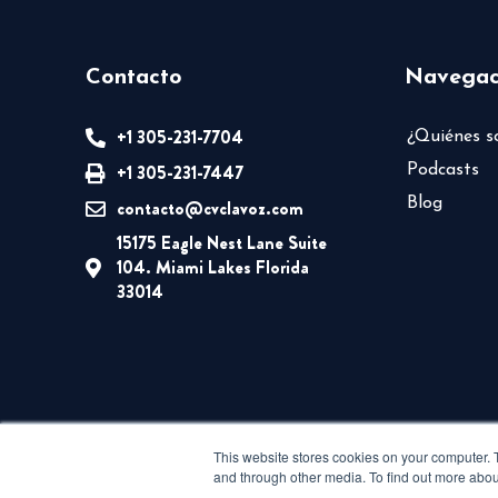
Contacto
Navegac
+1 305-231-7704
¿Quiénes 
+1 305-231-7447
Podcasts
Blog
contacto@cvclavoz.com
15175 Eagle Nest Lane Suite
104. Miami Lakes Florida
33014
This website stores cookies on your computer. 
and through other media. To find out more abou