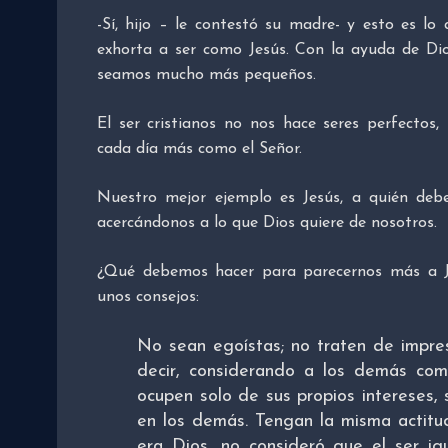
-Sí, hijo – le contestó su madre- y esto es lo
exhorta a ser como Jesús. Con la ayuda de D
seamos mucho más pequeños.
El ser cristianos no nos hace seres perfectos,
cada día más como el Señor.
Nuestro mejor ejemplo es Jesús, a quién de
acercándonos a lo que Dios quiere de nosotros.
¿Qué debemos hacer para parecernos más a Je
unos consejos:
No sean egoístas; no traten de impres
decir, considerando a los demás c
ocupen solo de sus propios intereses, 
en los demás. Tengan la misma actitu
era Dios, no consideró que el ser ig