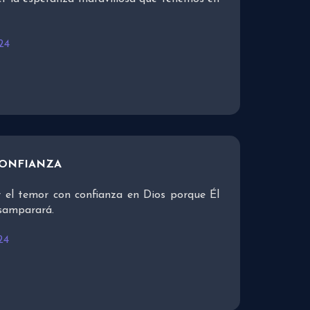
24
CONFIANZA
 el temor con confianza en Dios porque Él
esamparará.
24