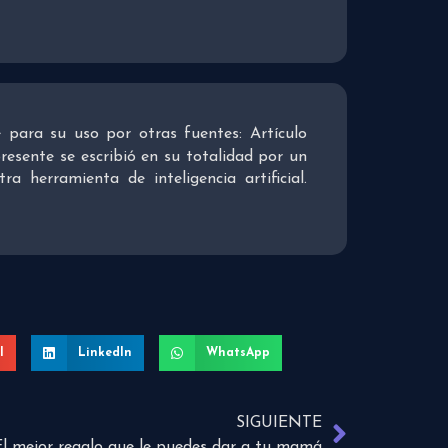
re para su uso por otras fuentes: Artículo
presente se escribió en su totalidad por un
 herramienta de inteligencia artificial.
l
LinkedIn
WhatsApp
SIGUIENTE
El mejor regalo que le puedes dar a tu mamá