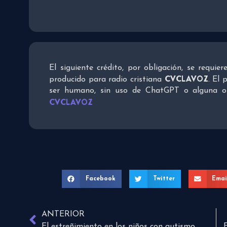
El siguiente crédito, por obligación, se requie
CVCLAVOZ
producido para radio cristiana
. El 
ser humano, sin uso de ChatGPT o alguna otra
CVCLAVOZ
Facebook
Twitter
Emai
ANTERIOR
El estreñimiento en los niños con autismo