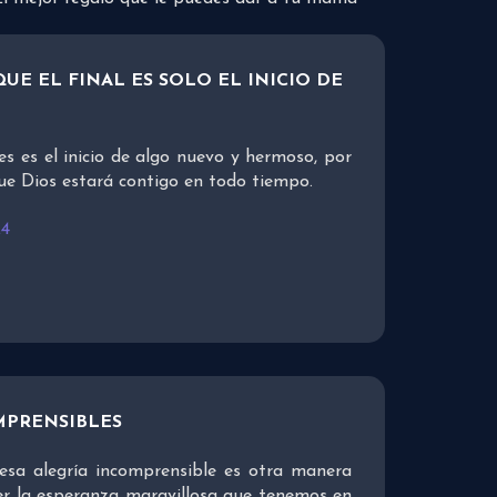
UE EL FINAL ES SOLO EL INICIO DE
es es el inicio de algo nuevo y hermoso, por
ue Dios estará contigo en todo tiempo.
24
MPRENSIBLES
esa alegría incomprensible es otra manera
er la esperanza maravillosa que tenemos en