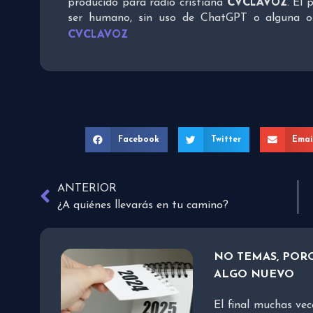
CVCLAVOZ
producido para radio cristiana
. El 
ser humano, sin uso de ChatGPT o alguna otra
CVCLAVOZ
Facebook
Twitter
Emai
ANTERIOR
¿A quiénes llevarás en tu camino?
NO TEMAS, PORQ
ALGO NUEVO
El final muchas vec