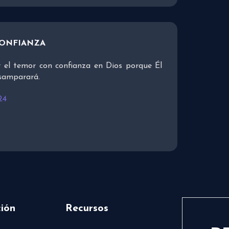
CONFIANZA
 el temor con confianza en Dios porque Él
esamparará.
24
ión
Recursos