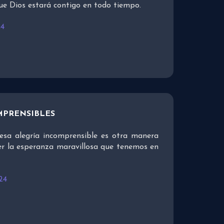
ue Dios estará contigo en todo tiempo.
24
MPRENSIBLES
esa alegría incomprensible es otra manera
er la esperanza maravillosa que tenemos en
24