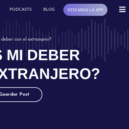
PODCASTS
BLOG
DESCARGA LA APP
 deber con el extranjero?
 MI DEBER
EXTRANJERO?
Guardar Post