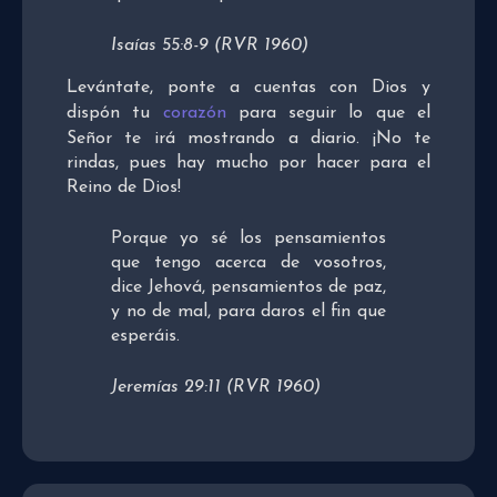
Isaías 55:8-9 (RVR 1960)
Levántate, ponte a cuentas con Dios y
dispón tu
corazón
para seguir lo que el
Señor te irá mostrando a diario. ¡No te
rindas, pues hay mucho por hacer para el
Reino de Dios!
Porque yo sé los pensamientos
que tengo acerca de vosotros,
dice Jehová, pensamientos de paz,
y no de mal, para daros el fin que
esperáis.
Jeremías 29:11 (RVR 1960)