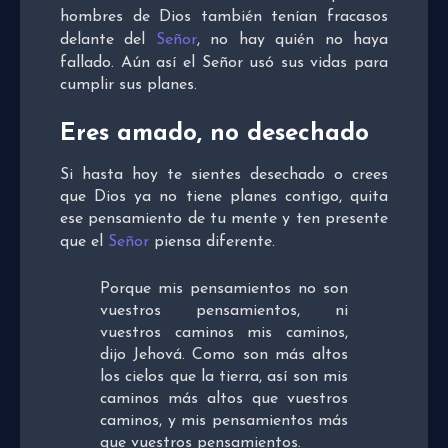
hombres de Dios también tenían fracasos
delante del
Señor
, no hay quién no haya
fallado. Aún así el Señor usó sus vidas para
cumplir sus planes.
Eres amado, no desechado
Si hasta hoy te sientes desechado o crees
que Dios ya no tiene planes contigo, quita
ese pensamiento de tu mente y ten presente
que el
Señor
piensa diferente.
Porque mis pensamientos no son
vuestros pensamientos, ni
vuestros caminos mis caminos,
dijo Jehová. Como son más altos
los cielos que la tierra, así son mis
caminos más altos que vuestros
caminos, y mis pensamientos más
que vuestros pensamientos.