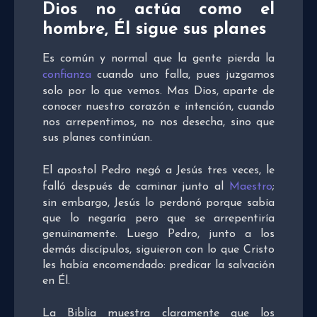
Dios no actúa como el
hombre, Él sigue sus planes
Es común y normal que la gente pierda la
confianza
cuando uno falla, pues juzgamos
solo por lo que vemos. Mas Dios, aparte de
conocer nuestro corazón e intención, cuando
nos arrepentimos, no nos desecha, sino que
sus planes continúan.
El apostol Pedro negó a Jesús tres veces, le
falló después de caminar junto al
Maestro
;
sin embargo, Jesús lo perdonó porque sabía
que lo negaría pero que se arrepentiría
genuinamente. Luego Pedro, junto a los
demás discípulos, siguieron con lo que Cristo
les había encomendado: predicar la salvación
en Él.
La Biblia muestra claramente que los