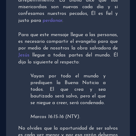
arrepentimiento. La Biblia dice que sus
misericordias son nuevas cada día y si
confesamos nuestros pecados, Él es fiel y
justo para
perdonar
.
Para que este mensaje llegue a las personas,
es necesario compartir el evangelio para que
por medio de nosotros la obra salvadora de
Jesús
llegue a todas partes del mundo. Él
dijo lo siguiente al respecto:
Vayan por todo el mundo y
prediquen la Buena Noticia a
todos. El que crea y sea
bautizado será salvo, pero el que
se niegue a creer, será condenado.
Marcos 16:15-16 (NTV).
No olvides que la oportunidad de ser salvos
es cada vez menor y por esa razón debemos