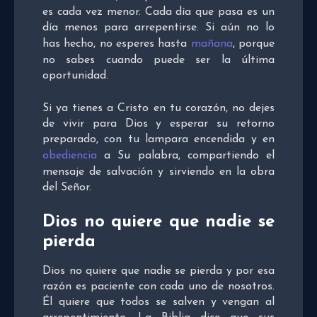
es cada vez menor. Cada día que pasa es un
día menos para arrepentirse. Si aún no lo
has hecho, no esperes hasta
mañana
, porque
no sabes cuando puede ser la última
oportunidad.
Si ya tienes a Cristo en tu corazón, no dejes
de vivir para Dios y esperar su retorno
preparado, con tu lampara encendida y en
obediencia
a Su palabra, compartiendo el
mensaje de salvación y sirviendo en la obra
del Señor.
Dios no quiere que nadie se
pierda
Dios no quiere que nadie se pierda y por esa
razón es paciente con cada uno de nosotros.
Él quiere que todos se salven y vengan al