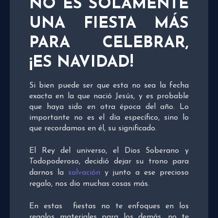
NO ES SOLAMENTE
UNA FIESTA MÁS
PARA CELEBRAR,
¡ES NAVIDAD!
Si bien puede ser que esta no sea la fecha
exacta en la que nació Jesús, y es probable
que haya sido en otra época del año. Lo
importante no es el día específico, sino lo
que recordamos en él, su significado.
El Rey del universo, el Dios Soberano y
Todopoderoso, decidió dejar su trono para
darnos la
salvación
y junto a ese precioso
regalo, nos dio muchas cosas más.
En estas fiestas no te enfoques en los
regalos materiales para los demás, no te