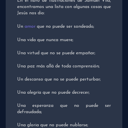
En el libro de Ilustraciones de Samuel Vila,
encontramos una lista con algunas cosas que
Jesús nos dio:
Un
amor
que no puede ser sondeado;
Una vida que nunca muere;
Una virtud que no se puede empañar;
Una paz más allá de toda comprensión;
Un descanso que no se puede perturbar;
Una alegría que no puede decrecer;
Una esperanza que no puede ser
defraudada;
Una gloria que no puede nublarse;