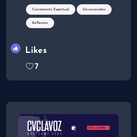
Crecimiento Espiritual
Devocionales
Reflexión
Likes
7