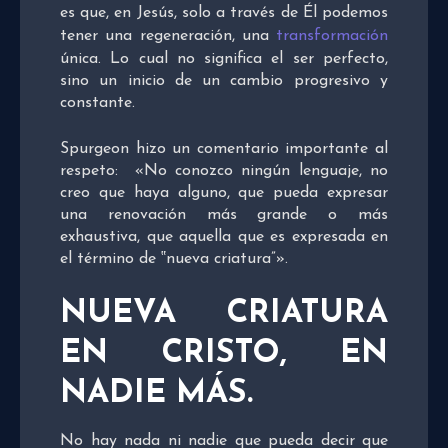
es que, en Jesús, solo a través de Él podemos
tener una regeneración, una
transformación
única. Lo cual no significa el ser perfecto,
sino un inicio de un cambio progresivo y
constante.
Spurgeon hizo un comentario importante al
respeto: «No conozco ningún lenguaje, no
creo que haya alguno, que pueda expresar
una renovación más grande o más
exhaustiva, que aquella que es expresada en
el término de ‟nueva criatura”».
NUEVA CRIATURA
EN CRISTO, EN
NADIE MÁS.
No hay nada ni nadie que pueda decir que