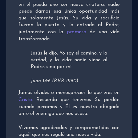
en él pueda uno ser nueva criatura, nadie
puede darnos esa única oportunidad más
que solamente Jesús. Su vida y sacrificio
fueron la puerta y la entrada al Padre,
juntamente con la
promesa
de una vida
transformada.
Jesús le dijo: Yo soy el camino, y la
verdad, y la vida; nadie viene al
Padre, sino por mí.
Juan 14:6 (RVR 1960)
Jamás olvides o menosprecies lo que eres en
Cristo
. Recuerda que tenemos Su perdón
cuando pecamos y Él es nuestro abogado
ante el enemigo que nos acusa.
Vivamos agradecidos y comprometidos con
aquél que nos regaló una nueva vida.