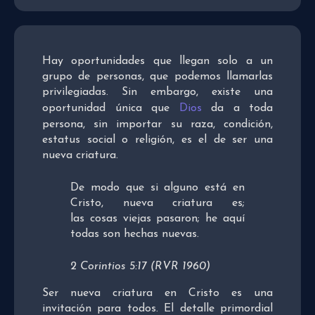
Hay oportunidades que llegan solo a un
grupo de personas, que podemos llamarlas
privilegiadas. Sin embargo, existe una
oportunidad única que
Dios
da a toda
persona, sin importar su raza, condición,
estatus social o religión, es el de ser una
nueva criatura.
De modo que si alguno está en
Cristo, nueva criatura es;
las cosas viejas pasaron; he aquí
todas son hechas nuevas.
2 Corintios 5:17 (RVR 1960)
Ser nueva criatura en Cristo es una
invitación para todos. El detalle primordial