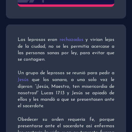
Los leprosos eran
rechazados
y vivían lejos
de la ciudad, no se les permitía acercase a
las personas sanas por ley, para evitar que
se contagien.
Un grupo de leprosos se reunió para pedir a
Jesús
que los sanara, a una solo voz le
dijeron: “¡Jesús, Maestro, ten misericordia de
nosotros!” Lucas 17:13 y Jesús se apiadó de
ellos y les mandó a que se presentasen ante
el sacerdote.
Obedecer su orden requería fe, porque
presentarse ante el sacerdote así enfermos