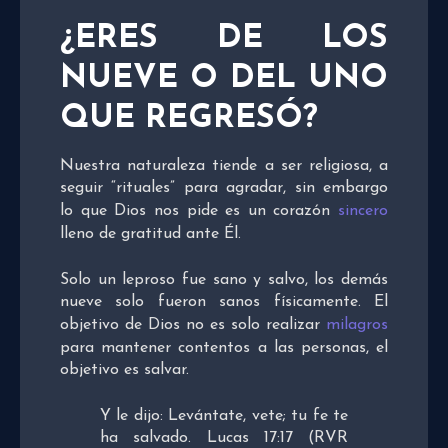
¿ERES DE LOS
NUEVE O DEL UNO
QUE REGRESÓ?
Nuestra naturaleza tiende a ser religiosa, a
seguir “rituales” para agradar, sin embargo
lo que Dios nos pide es un corazón
sincero
lleno de gratitud ante Él.
Solo un leproso fue sano y salvo, los demás
nueve solo fueron sanos físicamente. El
objetivo de Dios no es solo realizar
milagros
para mantener contentos a las personas, el
objetivo es salvar.
Y le dijo: Levántate, vete; tu fe te
ha salvado. Lucas 17:17 (RVR