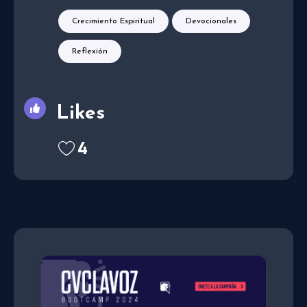
Crecimiento Espiritual
Devocionales
Reflexión
Likes
4