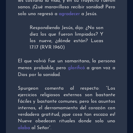
les costaría la vida, y en su trayecto fueron
sanos. ¡Qué maravilloso recibir sanidad! Pero
solo uno regresó a
agradecer
a Jesús.
Respondiendo Jesús, dijo: ¿No son
diez los que fueron limpiados? Y
los nueve, ¿dónde están? Lucas
17:17 (RVR 1960)
El que volvió fue un samaritano, la persona
menos probable, pero
glorificó
a gran voz a
Dios por la sanidad.
Spurgeon comenta al respecto: “Los
ejercicios religiosos externos son bastante
fáciles y bastante comunes; pero los asuntos
internos, el derramamiento del corazón con
verdadera gratitud, ¡que cosa tan escaza es!
Nueve obedecen rituales donde solo uno
alaba
al Señor”.