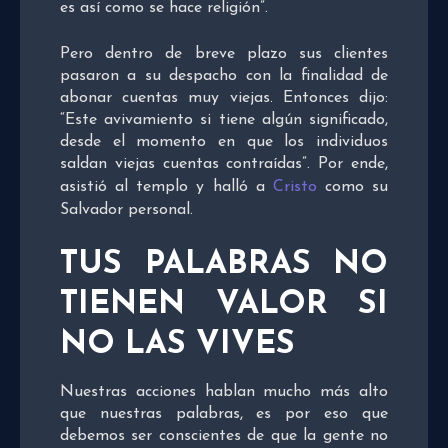
es así como se hace religión”.
Pero dentro de breve plazo sus clientes
pasaron a su despacho con la finalidad de
abonar cuentas muy viejas. Entonces dijo:
“Este avivamiento si tiene algún significado,
desde el momento en que los individuos
saldan viejas cuentas contraídas”. Por ende,
asistió al templo y halló a
Cristo
como su
Salvador personal.
TUS PALABRAS NO
TIENEN VALOR SI
NO LAS VIVES
Nuestras acciones hablan mucho más alto
que nuestras palabras, es por eso que
debemos ser conscientes de que la gente no