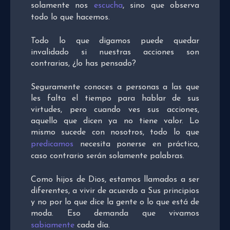
solamente nos
escucha
, sino que observa
todo lo que hacemos.
Todo lo que digamos puede quedar
invalidado si nuestras acciones son
contrarias, ¿lo has pensado?
Seguramente conoces a personas a las que
les falta el tiempo para hablar de sus
virtudes, pero cuando ves sus acciones,
aquello que dicen ya no tiene valor. Lo
mismo sucede con nosotros, todo lo que
predicamos
necesita ponerse en práctica,
caso contrario serán solamente palabras.
Como hijos de Dios, estamos llamados a ser
diferentes, a vivir de acuerdo a Sus principios
y no por lo que dice la gente o lo que está de
moda. Eso demanda que vivamos
sabiamente
cada día.