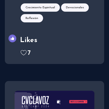
Crecimiento Espiritual
Devocionales
Reflexión
Likes
7