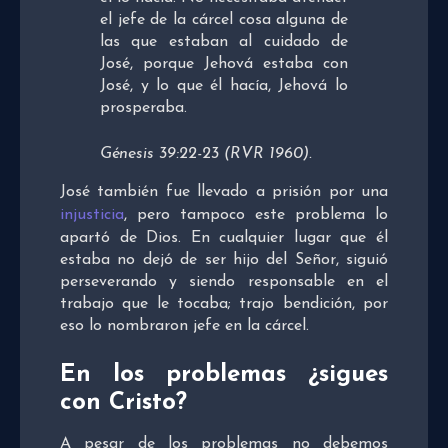
el jefe de la cárcel cosa alguna de
las que estaban al cuidado de
José, porque Jehová estaba con
José, y lo que él hacía, Jehová lo
prosperaba.
Génesis 39:22-23 (RVR 1960).
José también fue llevado a prisión por una
injusticia
, pero tampoco este problema lo
apartó de Dios. En cualquier lugar que él
estaba no dejó de ser hijo del Señor, siguió
perseverando y siendo responsable en el
trabajo que le tocaba; trajo bendición, por
eso lo nombraron jefe en la cárcel.
En los problemas ¿sigues
con Cristo?
A pesar de los problemas no debemos