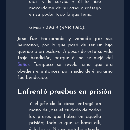
ojos, y le servía; y él le hizo
mayordomo de su casa y entregó
en su poder todo lo que tenía.
Génesis 39:3-4 (RVR 1960).
José fue traicionado y vendido por sus
hermanos, por lo que pasó de ser un hijo
querido a un esclavo. A pesar de esto su vida
trajo bendición, porque él no se alejó del
Señor
. Tampoco se reveló, sino que era
obediente, entonces, por medio de él su amo
fue bendecido.
Enfrentó pruebas en prisión
Y el jefe de la cárcel entregó en
mano de José el cuidado de todos
los presos que había en aquella
prisión; todo lo que se hacía allí,
él lo hacía. No necesitaba atender