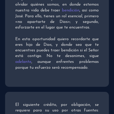
olvidar quiénes somos, en donde estemos
nuestra vida debe traer
bendición
, así como
José. Para ello, tienes un rol esencial, primero
«no apartarte de Dios»; y segundo,
esforzarte en el lugar que te encuentras.
En esta oportunidad quiero recordarte que
eres hijo de Dios, y donde sea que te
encuentres puedes traer bendición si el Señor
está contigo. No te desanimes, sigue
adelante
, aunque enfrentes problemas
porque tu esfuerzo será recompensado.
El siguiente crédito, por obligación, se
requiere para su uso por otras fuentes: