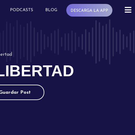
PODCASTS
BLOG
DESCARGA LA APP
bertad
 LIBERTAD
Guardar Post