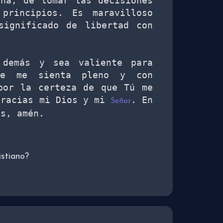
na, de tomar las decisiones 
principios. Es maravilloso 
significado de libertad con 
demás y sea valiente para 
e me sienta pleno y con 
por la certeza de que Tú me 
Gracias mi Dios y mi 
. En 
Señor
as, amén. 
istiano?