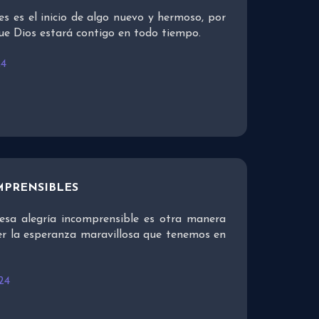
es es el inicio de algo nuevo y hermoso, por
ue Dios estará contigo en todo tiempo.
24
MPRENSIBLES
esa alegría incomprensible es otra manera
er la esperanza maravillosa que tenemos en
24