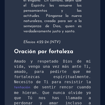
el engaño.
En cambio, dejen que
el Espíritu les renueve los
pensamientos y las
actitudes.
Pónganse la nueva
naturaleza, creada para ser a la
semejanza de Dios, quien es
verdaderamente justo y santo.
Efesios 4:22-24 (NTV)
Oración por fortaleza
Amado y respetado Dios de mi 
vida, vengo una vez más ante Ti, 
amado, para pedirte que me 
fortalezcas espiritualmente. 
Necesito de Ti para resistir la 
 de sentir rencor cuando 
tentación
me hieran. Que nunca olvide yo 
que Tú nos has llamado a 
perdonar y amar incluso a 