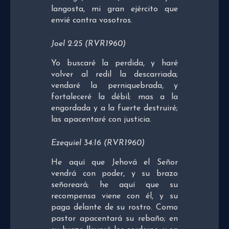
langosta, mi gran ejército que
envié contra vosotros.
Joel 2:25 (RVR1960)
Yo buscaré la perdida, y haré
volver al redil la descarriada;
vendaré la perniquebrada, y
fortaleceré la débil; mas a la
engordada y a la fuerte destruiré;
las apacentaré con justicia.
Ezequiel 34:16 (RVR1960)
He aquí que Jehová el Señor
vendrá con poder, y su brazo
señoreará; he aquí que su
recompensa viene con él, y su
paga delante de su rostro. Como
pastor apacentará su rebaño; en