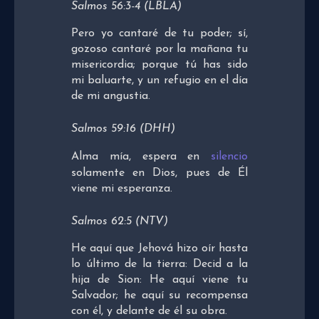
Salmos 56:3-4 (LBLA)
Pero yo cantaré de tu poder; sí,
gozoso cantaré por la mañana tu
misericordia; porque tú has sido
mi baluarte, y un refugio en el día
de mi angustia.
Salmos 59:16 (DHH)
Alma mía, espera en
silencio
solamente en Dios, pues de Él
viene mi esperanza.
Salmos 62:5 (NTV)
He aquí que Jehová hizo oír hasta
lo último de la tierra: Decid a la
hija de Sion: He aquí viene tu
Salvador; he aquí su recompensa
con él, y delante de él su obra.