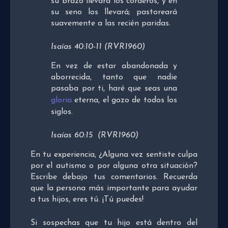
su brazo llevará los corderos, y en
su seno los llevará; pastoreará
suavemente a las recién paridas.
Isaías 40:10-11 (RVR1960)
En vez de estar abandonada y
aborrecida, tanto que nadie
pasaba por ti, haré que seas una
gloria
eterna, el gozo de todos los
siglos.
Isaías 60:15 (RVR1960)
En tu experiencia, ¿Alguna vez sentiste culpa
por el autismo o por alguna otra situación?
Escribe debajo tus comentarios. Recuerda
que la persona más importante para ayudar
a tus hijos, eres tú. ¡Tú puedes!
Si sospechas que tu hijo está dentro del