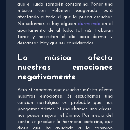
que el ruido también contamina. Poner una
música con volúmen exagerado está
afectando a todo el que la pueda escuchar.
No sabemos si hay alguien
durmiendo
en el
apartamento de al lado, tal vez trabajan
tarde y necesitan el día para dormir y
descansar. Hay que ser considerados.
La música afecta
nuestras emociones
negativamente
Pero sí sabemos que escuchar música afecta
nuestras emociones. Si escuchamos una
canción nostálgica es probable que nos
pongamos tristes. Si escuchamos una alegre,
nos puede mejorar el ánimo. Por medio del
canto se produce la hormona oxitocina, que
dicen que ha ayudado a la conexión