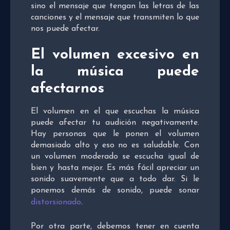
sino el mensaje que tengan las letras de las
canciones y el mensaje que transmiten lo que
nos puede afectar.
El volumen excesivo en
la música puede
afectarnos
El volumen en el que escuchas la música
puede afectar tu audición negativamente.
Hay personas que le ponen el volumen
demasiado alto y eso no es saludable. Con
un volumen moderado se escucha igual de
bien y hasta mejor. Es más fácil apreciar un
sonido suavemente que a todo dar. Si le
ponemos demás de sonido, puede sonar
distorsionado
.
Por otra parte, debemos tener en cuenta