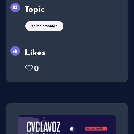
Topic
#ElMejorSonido
Likes
0