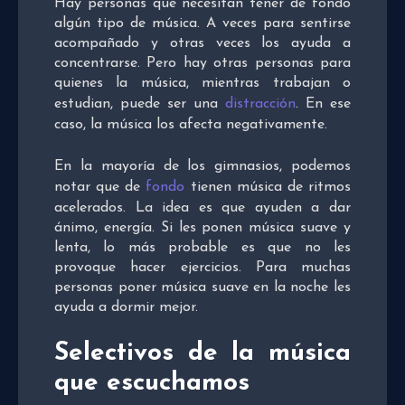
Hay personas que necesitan tener de fondo
algún tipo de música. A veces para sentirse
acompañado y otras veces los ayuda a
concentrarse. Pero hay otras personas para
quienes la música, mientras trabajan o
estudian, puede ser una
distracción
. En ese
caso, la música los afecta negativamente.
En la mayoría de los gimnasios, podemos
notar que de
fondo
tienen música de ritmos
acelerados. La idea es que ayuden a dar
ánimo, energía. Si les ponen música suave y
lenta, lo más probable es que no les
provoque hacer ejercicios. Para muchas
personas poner música suave en la noche les
ayuda a dormir mejor.
Selectivos de la música
que escuchamos