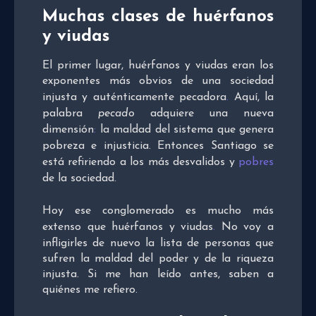
Muchas clases de huérfanos
y viudas
El primer lugar, huérfanos y viudas eran los
exponentes más obvios de una sociedad
injusta y auténticamente pecadora
.
Aquí, la
palabra
pecado
adquiere una nueva
dimensión
:
la maldad del sistema que genera
pobreza e injusticia. Entonces Santiago se
está refiriendo a los más desvalidos y
pobres
de la sociedad.
Hoy ese conglomerado es mucho más
extenso que huérfanos y viudas
.
No voy a
infligirles de nuevo la lista de personas que
sufren la maldad del poder y de la riqueza
injusta. Si me han leído antes, saben a
quiénes me refiero.