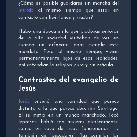
¿Cómo es posible guardarse sin mancha del
mundo
al mismo tiempo que estar en
contacto con huérfanos y viudas?
Hubo una época en la que piadosas señoras
de la alta sociedad visitaban de vez en
cuando un orfanato para cumplir este
mandato. Pero, al mismo tiempo, vivían
permanentemente lejos de esas realidades.
Así entendían la religión pura y sin mácula.
Contrastes del evangelio de
Jesús
Jesús
enseñó una santidad que parece
distinta a la que parece describir Santiago.
El se metió en un mundo manchado. Tocó
leprosos, habló con mujeres públicamente,
comió en casa de ricos funcionarios y
también de “pecadores” (las comillas las