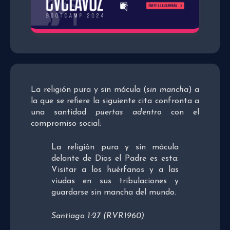
La religión pura y sin mácula (
sin mancha
) a
la que se refiere la siguiente cita confronta a
una santidad
puertas adentro
con el
compromiso social:
La religión pura y sin mácula
delante de Dios el Padre es esta:
Visitar a los huérfanos y a las
viudas en sus tribulaciones y
guardarse sin mancha del mundo.
Santiago 1:27 (RVR1960)