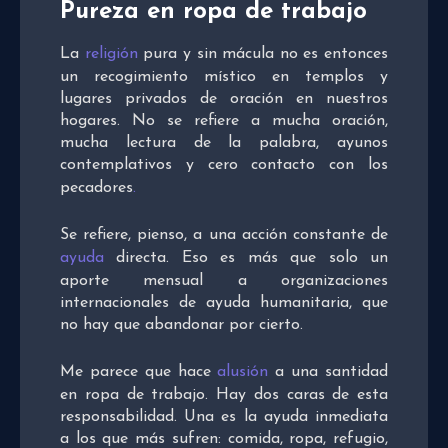
Pureza en ropa de trabajo
La
religión
pura y sin mácula no es entonces
un recogimiento místico en templos y
lugares privados de oración en nuestros
hogares. No se refiere a mucha oración,
mucha lectura de la palabra, ayunos
contemplativos y cero contacto con los
pecadores
.
Se refiere, pienso, a una acción constante de
ayuda
directa. Eso es más que solo un
aporte mensual a organizaciones
internacionales de ayuda humanitaria, que
no hay que abandonar por cierto.
Me parece que hace
alusión
a una santidad
en ropa de trabajo. Hay dos caras de esta
responsabilidad. Una es la ayuda inmediata
a los que más sufren: comida, ropa, refugio,