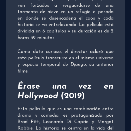
ven forzados a resguardarse de una
tormenta de nieve en un refugio o posada
en donde se desencadena el caos y cada
historia se va entrelazando. La película está
dividida en 6 capítulos y su duración es de 2
horas 39 minutos
.
Como dato curioso, el director aclaró que
esta película transcurre en el mismo universo
y espacio temporal de
Django
, su anterior
filme
.
Érase una vez en
Hollywood
(2019)
Esta película que es una combinación entre
drama y comedia, es protagonizada por
Brad Pitt, Leonardo Di Caprio y Margot
Robbie. La historia se centra en la vida del