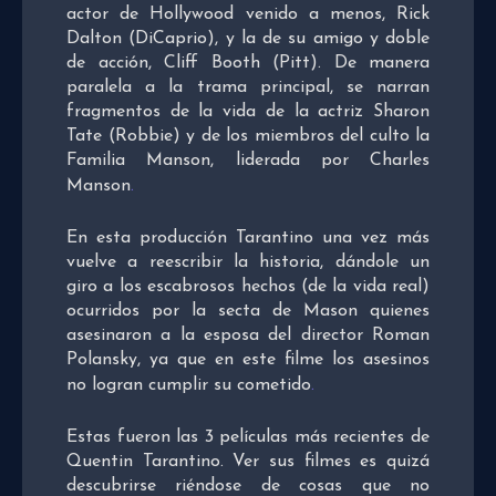
actor de Hollywood venido a menos, Rick
Dalton (DiCaprio), y la de su amigo y doble
de acción, Cliff Booth (Pitt). De manera
paralela a la trama principal, se narran
fragmentos de la vida de la actriz Sharon
Tate (Robbie) y de los miembros del culto la
Familia Manson, liderada por Charles
Manson
.
En esta producción Tarantino una vez más
vuelve a reescribir la historia, dándole un
giro a los escabrosos hechos (de la vida real)
ocurridos por la secta de Mason quienes
asesinaron a la esposa del director Roman
Polansky, ya que en este filme los asesinos
no logran cumplir su cometido
.
Estas fueron las 3 películas más recientes de
Quentin Tarantino. Ver sus filmes es quizá
descubrirse riéndose de cosas que no