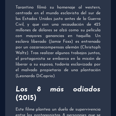
Tarantino filmó su homenaje al western,
centrado en el mundo esclavista del sur de
los Estados Unidos justo antes de la Guerra
Civil, y que con una recaudación de 425
millones de dólares se alzó como su película
con mayores ganancias en taquilla. Un
esclavo liberado (Jamie Foxx) es entrenado
por un cazarrecompensas alemán (Christoph
Waltz). Tras realizar algunos trabajos juntos,
el protagonista se embarca en la misión de
liberar a su esposa, todavía esclavizada por
el malvado propietario de una plantación
(Leonardo DiCaprio)
.
Los 8 más odiados
(2015)
Este filme plantea un duelo de supervivencia
entre los protagonistas, 8 personajes que se