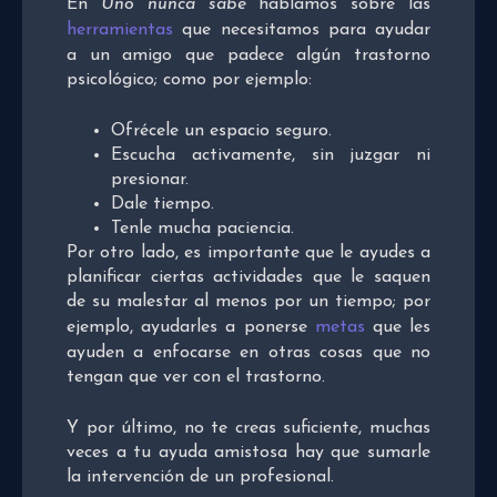
En
Uno nunca sabe
hablamos sobre las
herramientas
que necesitamos para ayudar
a un amigo que padece algún trastorno
psicológico; como por ejemplo:
Ofrécele un espacio seguro.
Escucha activamente, sin juzgar ni
presionar.
Dale tiempo.
Tenle mucha paciencia.
Por otro lado, es importante que le ayudes a
planificar ciertas actividades que le saquen
de su malestar al menos por un tiempo; por
ejemplo, ayudarles a ponerse
metas
que les
ayuden a enfocarse en otras cosas que no
tengan que ver con el trastorno.
Y por último, no te creas suficiente, muchas
veces a tu ayuda amistosa hay que sumarle
la intervención de un profesional.