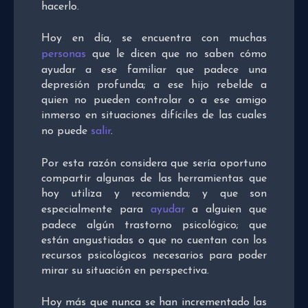
hacerlo.
Hoy en día, se encuentra con muchas
personas
que le dicen que no saben cómo
ayudar a ese familiar que padece una
depresión profunda; a ese hijo rebelde a
quien no pueden controlar o a ese amigo
inmerso en situaciones difíciles de las cuales
no puede
salir
.
Por esta razón considera que sería oportuno
compartir algunas de las herramientas que
hoy utiliza y recomienda; y que son
especialmente para
ayudar
a alguien que
padece algún trastorno psicológico; que
están angustiadas o que no cuentan con los
recursos psicológicos necesarios para poder
mirar su situación en perspectiva.
Hoy más que nunca se han incrementado las