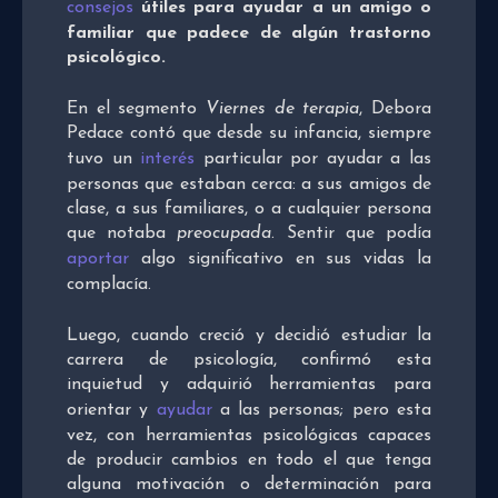
consejos
útiles para ayudar a un amigo o
familiar que padece de algún trastorno
psicológico.
En el segmento
Viernes de terapia
, Debora
Pedace contó que desde su infancia, siempre
tuvo un
interés
particular por ayudar a las
personas que estaban cerca: a sus amigos de
clase, a sus familiares, o a cualquier persona
que notaba
preocupada
. Sentir que podía
aportar
algo significativo en sus vidas la
complacía.
Luego, cuando creció y decidió estudiar la
carrera de psicología, confirmó esta
inquietud y adquirió herramientas para
orientar y
ayudar
a las personas; pero esta
vez, con herramientas psicológicas capaces
de producir cambios en todo el que tenga
alguna motivación o determinación para