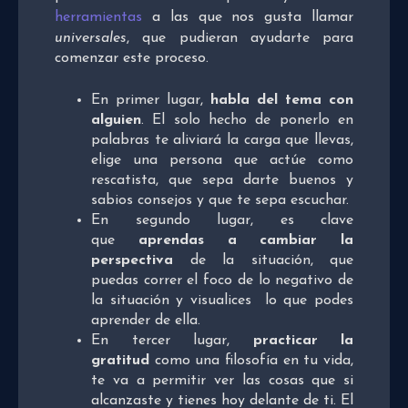
herramientas
a las que nos gusta llamar
universales
, que pudieran ayudarte para
comenzar este proceso.
En primer lugar,
habla del tema con
alguien
. El solo hecho de ponerlo en
palabras te aliviará la carga que llevas,
elige una persona que actúe como
rescatista, que sepa darte buenos y
sabios consejos y que te sepa escuchar.
En segundo lugar, es clave
que
aprendas a cambiar la
perspectiva
de la situación, que
puedas correr el foco de lo negativo de
la situación y visualices lo que podes
aprender de ella.
En tercer lugar,
practicar la
gratitud
como una filosofía en tu vida,
te va a permitir ver las cosas que si
alcanzaste y tienes hoy delante de ti. El