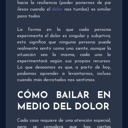
hacia la resiliencia (poder ponernos de pie
ilesos cuando el
dolor
nos tumba) es similar
para todos
.
La forma en la que cada persona
experimenta el dolor es singular y subjetiva,
esto significa que ninguna persona puede
realmente sentir como uno siente, aunque la
situación sea la misma, cada uno lo
experimentará según sus propios recursos.
Lo que deseamos es que, a partir de hoy,
podamos aprender a levantarnos, incluso
cuando más derrotados nos sentimos.
CÓMO BAILAR EN
MEDIO DEL DOLOR
Cada caso requiere de una atención especial,
pero se considera que hay ciertas