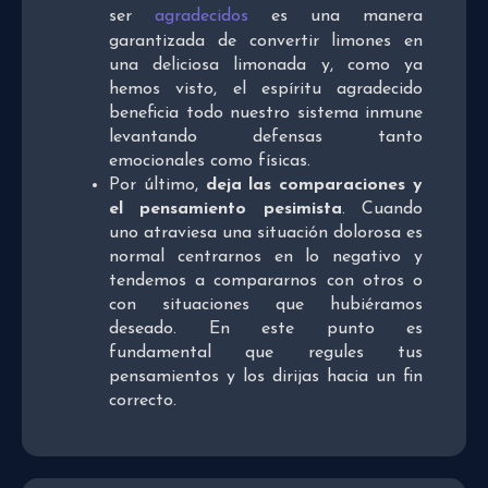
ser
agradecidos
es una manera
garantizada de convertir limones en
una deliciosa limonada y, como ya
hemos visto, el espíritu agradecido
beneficia todo nuestro sistema inmune
levantando defensas tanto
emocionales como físicas.
Por último,
deja las comparaciones y
el pensamiento pesimista
. Cuando
uno atraviesa una situación dolorosa es
normal centrarnos en lo negativo y
tendemos a compararnos con otros o
con situaciones que hubiéramos
deseado. En este punto es
fundamental que regules tus
pensamientos y los dirijas hacia un fin
correcto.