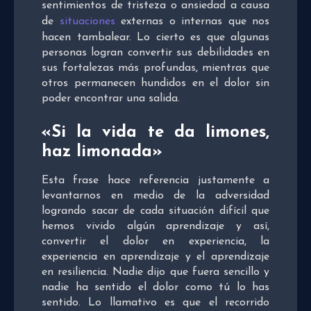
sentimientos de tristeza o ansiedad a causa
de
situaciones
externas o internas que nos
hacen tambalear. Lo cierto es que algunas
personas logran convertir sus debilidades en
sus fortalezas más profundas, mientras que
otros permanecen hundidos en el dolor sin
poder encontrar una salida.
«Si la vida te da limones,
haz limonada»
Esta frase hace referencia justamente a
levantarnos en medio de la adversidad
logrando sacar de cada situación difícil que
hemos vivido algún aprendizaje y así,
convertir el dolor en experiencia, la
experiencia en aprendizaje y el aprendizaje
en resiliencia. Nadie dijo que fuera sencillo y
nadie ha sentido el dolor como tú lo has
sentido. Lo llamativo es que el recorrido