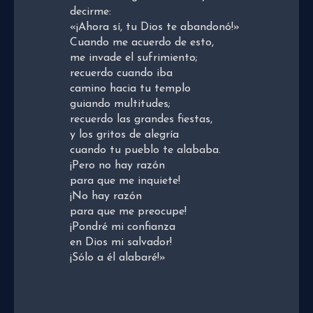
decirme:
«¡Ahora sí, tu Dios te abandonó!»
Cuando me acuerdo de esto,
me invade el sufrimiento;
recuerdo cuando iba
camino hacia tu templo
guiando multitudes;
recuerdo las grandes fiestas,
y los gritos de alegría
cuando tu pueblo te alababa.
¡Pero no hay razón
para que me inquiete!
¡No hay razón
para que me preocupe!
¡Pondré mi confianza
en Dios mi salvador!
¡Sólo a él alabaré!
»