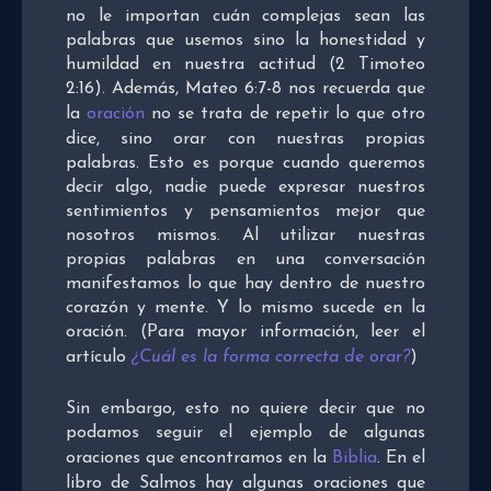
no le importan cuán complejas sean las
palabras que usemos sino la honestidad y
humildad en nuestra actitud (2 Timoteo
2:16). Además, Mateo 6:7-8 nos recuerda que
la
oración
no se trata de repetir lo que otro
dice, sino orar con nuestras propias
palabras. Esto es porque cuando queremos
decir algo, nadie puede expresar nuestros
sentimientos y pensamientos mejor que
nosotros mismos. Al utilizar nuestras
propias palabras en una conversación
manifestamos lo que hay dentro de nuestro
corazón y mente. Y lo mismo sucede en la
oración. (Para mayor información, leer el
artículo
¿Cuál es la forma correcta de orar?
)
Sin embargo, esto no quiere decir que no
podamos seguir el ejemplo de algunas
oraciones que encontramos en la
Biblia
. En el
libro de Salmos hay algunas oraciones que