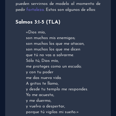
pueden servirnos de modelo al momento de
pedir
fortaleza
. Estos son algunos de ellos:
Salmos 3:1-5
(TLA)
«Dios mío,
son muchos mis enemigos;
son muchos los que me atacan,
son muchos los que me dicen
que tú no vas a salvarme.
Sólo tú, Dios mío,
me proteges como un escudo;
y con tu poder
me das nueva vida.
A gritos te llamo,
y desde tu templo me respondes.
Yo me acuesto,
y me duermo,
y vuelvo a despertar,
porque tú vigilas mi sueño.»