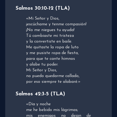
Salmos 30:10-12
(TLA)
«
Mi Señor y Dios,
¡escúchame y tenme compasión!
¡No me niegues tu ayuda!
Tú cambiaste mi tristeza
y la convertiste en baile.
Me quitaste la ropa de luto
y me pusiste ropa de fiesta,
para que te cante himnos
y alabe tu poder.
Mi Señor y Dios,
no puedo quedarme callado,
por eso siempre te alabaré.»
Salmos 42:3-5
(TLA)
«
Día y noche
me he bebido mis lágrimas;
mis enemigos no dejan de