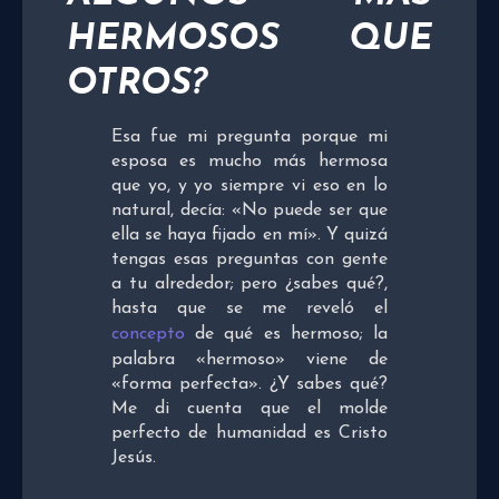
HERMOSOS QUE
OTROS?
Esa fue mi pregunta porque mi
esposa es mucho más hermosa
que yo, y yo siempre vi eso en lo
natural, decía: «No puede ser que
ella se haya fijado en mí». Y quizá
tengas esas preguntas con gente
a tu alrededor; pero ¿sabes qué?,
hasta que se me reveló el
concepto
de qué es hermoso; la
palabra «hermoso» viene de
«forma perfecta». ¿Y sabes qué?
Me di cuenta que el molde
perfecto de humanidad es Cristo
Jesús.