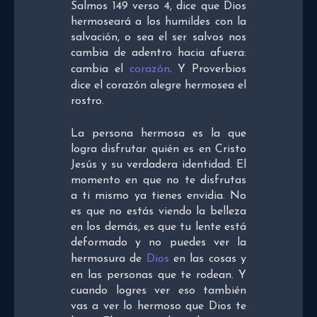
Salmos 149 verso 4, dice que Dios
hermoseará a los humildes con la
salvación, o sea el ser salvos nos
cambia de adentro hacia afuera:
cambia el
corazón
. Y Proverbios
dice el corazón alegre hermosea el
rostro.
La persona hermosa es la que
logra disfrutar quién es en Cristo
Jesús y su verdadera identidad. El
momento en que no te disfrutas
a ti mismo ya tienes envidia. No
es que no estás viendo la belleza
en los demás, es que tu lente está
deformado y no puedes ver la
hermosura de
Dios
en las cosas y
en las personas que te rodean. Y
cuando logres ver eso también
vas a ver lo hermoso que Dios te