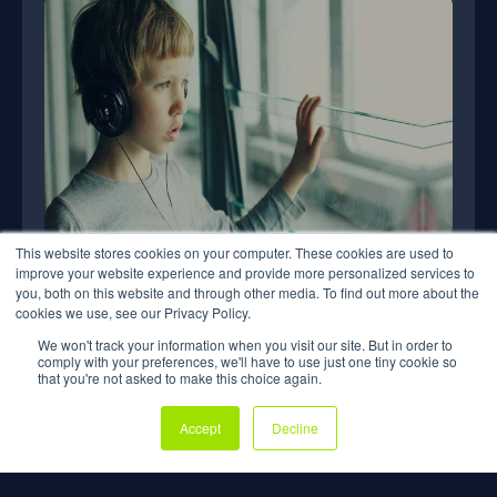
marzo 4, 2022
DESAFÍOS DURANTE LA PANDEMIA PARA LOS
AUTISTAS
This website stores cookies on your computer. These cookies are used to
improve your website experience and provide more personalized services to
you, both on this website and through other media. To find out more about the
cookies we use, see our Privacy Policy.
We won't track your information when you visit our site. But in order to
comply with your preferences, we'll have to use just one tiny cookie so
that you're not asked to make this choice again.
Accept
Decline