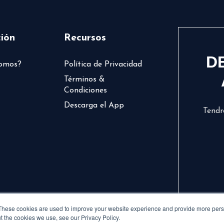
ión
Recursos
D
somos?
Política de Privacidad
Términos &
Condiciones
Descarga el App
Tendr
These cookies are used to improve your website experience and provide more perso
t the cookies we use, see our Privacy Policy.