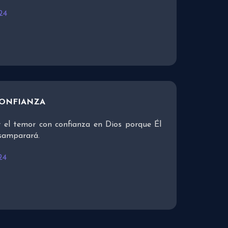
24
CONFIANZA
 el temor con confianza en Dios porque Él
esamparará.
24