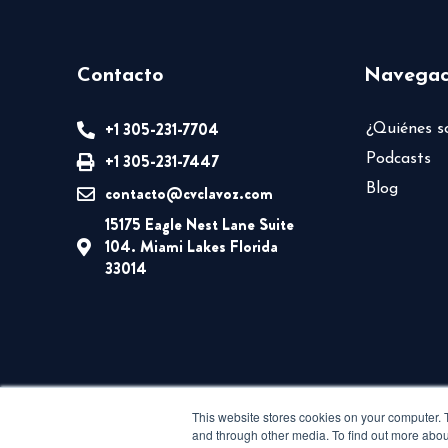
Contacto
Navegac
+1 305-231-7704
¿Quiénes 
+1 305-231-7447
Podcasts
Blog
contacto@cvclavoz.com
15175 Eagle Nest Lane Suite
104. Miami Lakes Florida
33014
This website stores cookies on your computer. 
and through other media. To find out more abou