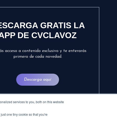
ESCARGA GRATIS LA
APP DE CVCLAVOZ
ás acceso a contenido exclusivo y te enterarás
primero de cada novedad.
Descarga aquí
nalized services to you, both on this website
just one tiny cookie so that you're