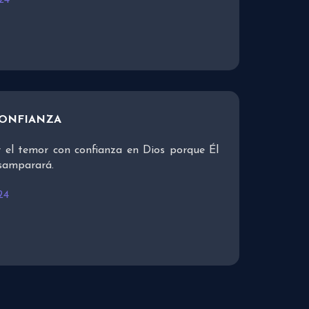
24
CONFIANZA
 el temor con confianza en Dios porque Él
esamparará.
24