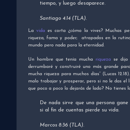
tiempo, y luego desaparece.
Santiago 4:14 (TLA).
La
vida
es corta ¿cómo la vives? Muchas per
riqueza, fama y poder; atrapados en la rutina
mundo pero nada para la eternidad.
Un hombre que tenía mucha
riqueza
se dijo 
derrumbaré y construiré uno más grande par
mucha riqueza para muchos días” (Lucas 12.18
malo trabajar y prosperar, pero si no le das el
que poco a poco lo dejarás de lado? No tienes 
De nada sirve que una persona gane 
si al fin de cuentas pierde su vida.
Marcos 8:36 (TLA).