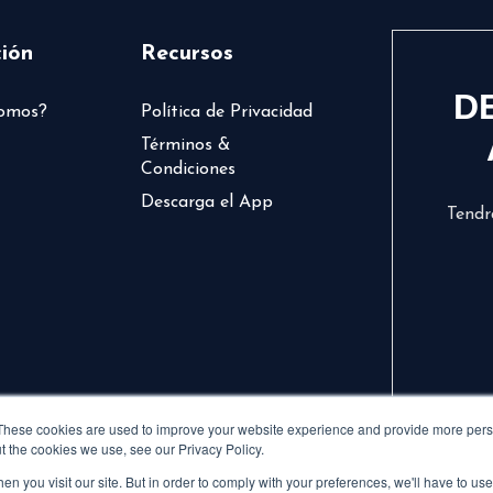
ión
Recursos
D
somos?
Política de Privacidad
Términos &
Condiciones
Descarga el App
Tendr
These cookies are used to improve your website experience and provide more perso
t the cookies we use, see our Privacy Policy.
n you visit our site. But in order to comply with your preferences, we'll have to use 