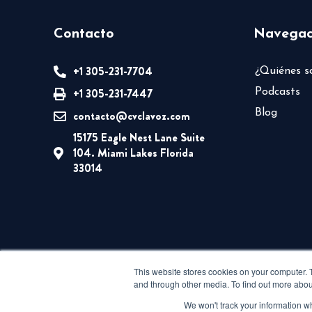
Contacto
Navegac
+1 305-231-7704
¿Quiénes 
+1 305-231-7447
Podcasts
Blog
contacto@cvclavoz.com
15175 Eagle Nest Lane Suite
104. Miami Lakes Florida
33014
This website stores cookies on your computer. 
and through other media. To find out more abou
We won't track your information whe