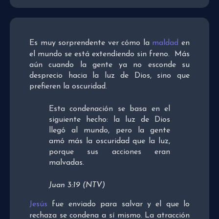
Es muy sorprendente ver cómo la
maldad
en
el mundo se está extendiendo sin freno. Más
aún cuando la gente ya no esconde su
desprecio hacia la luz de Dios, sino que
prefieren la oscuridad.
Esta condenación se basa en el
siguiente hecho: la luz de Dios
llegó al mundo, pero la gente
amó más la oscuridad que la luz,
porque sus acciones eran
malvadas.
Juan 3:19 (NTV)
Jesús
fue enviado para salvar y el que lo
rechaza se condena a sí mismo. La atracción