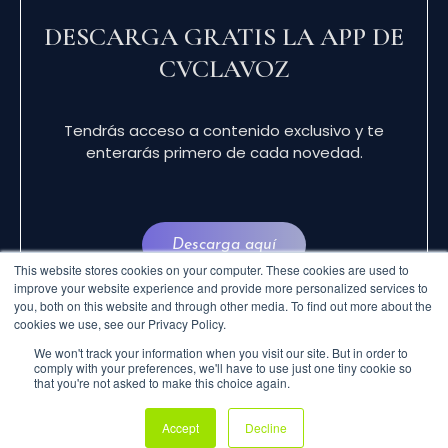
DESCARGA GRATIS LA APP DE
CVCLAVOZ
Tendrás acceso a contenido exclusivo y te
enterarás primero de cada novedad.
Descarga aquí
This website stores cookies on your computer. These cookies are used to
improve your website experience and provide more personalized services to
you, both on this website and through other media. To find out more about the
cookies we use, see our Privacy Policy.
We won't track your information when you visit our site. But in order to
comply with your preferences, we'll have to use just one tiny cookie so
that you're not asked to make this choice again.
© 2024 CVCLAVOZ . TODOS LOS DERECHOS
Accept
Decline
RESERVADOS.