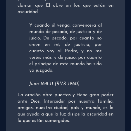
clamar que Él obre en los que están en
oscuridad.
Y cuando él venga, convencerá al
mundo de pecado, de justicia y de
juicio. De pecado, por cuanto no
creen en mí; de justicia, por
cuanto voy al Padre, y no me
veréis más; y de juicio, por cuanto
el príncipe de este mundo ha sido
ya juzgado.
Juan 16:8-11 (RVR 1960)
La oración abre puertas y tiene gran poder
ante Dios. Interceder por nuestra familia,
amigos, nuestra ciudad, país y mundo, es lo
que ayuda a que la luz disipe la oscuridad en
la que están sumergidos.