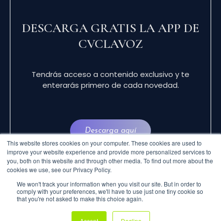
DESCARGA GRATIS LA APP DE
CVCLAVOZ
Tendrás acceso a contenido exclusivo y te
enterarás primero de cada novedad.
Descarga aquí
This website stores cookies on your computer. These cookies are used to
improve your website experience and provide more personalized services to
you, both on this website and through other media. To find out more about the
cookies we use, see our Privacy Policy.
We won't track your information when you visit our site. But in order to
comply with your preferences, we'll have to use just one tiny cookie so
that you're not asked to make this choice again.
© 2024 CVCLAVOZ . TODOS LOS DERECHOS
Accept
Decline