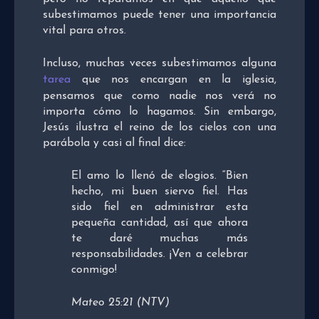
subestimamos puede tener una importancia
vital para otros.
Incluso, muchas veces subestimamos alguna
tarea
que nos encargan en la iglesia,
pensamos que como nadie nos verá no
importa cómo lo hagamos. Sin embargo,
Jesús ilustra el reino de los cielos con una
parábola y casi al final dice:
El amo lo llenó de elogios. “Bien
hecho, mi buen siervo fiel. Has
sido fiel en administrar esta
pequeña cantidad, así que ahora
te daré muchas más
responsabilidades. ¡Ven a celebrar
conmigo!
Mateo 25:21 (NTV)