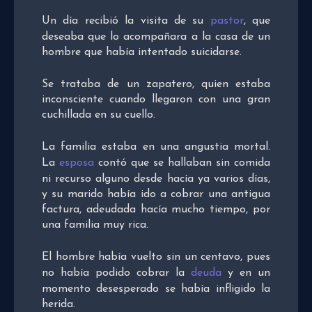
Un día recibió la visita de su
pastor
, que
deseaba que lo acompañara a la casa de un
hombre que había intentado suicidarse.
Se trataba de un zapatero, quien estaba
inconsciente cuando llegaron con una gran
cuchillada en su cuello.
La familia estaba en una angustia mortal.
La
esposa
contó que se hallaban sin comida
ni recurso alguno desde hacía ya varios días,
y su marido había ido a cobrar una antigua
factura, adeudada hacía mucho tiempo, por
una familia muy rica.
El hombre había vuelto sin un centavo, pues
no había podido cobrar la
deuda
y en un
momento desesperado se había infligido la
herida.