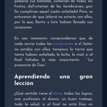
pelearía sus batallas, comerían de todos los
frutos, disfrutarían de las bendiciones, ¡por
fin cumplirían aquel sueño anhelado! Pero, se
enteraron de que Jehová no estaría con ellos,
por lo que, llanto y luto habían llenado sus
corazones.
En ese momento comprendieron que de
nada servía todas las
bendiciones
si el Señor
no estaba con ellos; tampoco la tierra que
tanto habían anhelado, la leche, la miel, si al
final faltaba lo más importante: “La
presencia de Dios”.
Aprendiendo una gran
lección
¿Qué sentido tiene el
éxito
, todos los logros,
una profesión, el dinero, un buen trabajo,
toda la salud, si al final no está Dios en