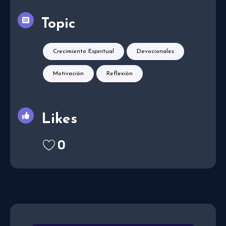
Topic
Crecimiento Espiritual
Devocionales
Motivación
Reflexión
Likes
0