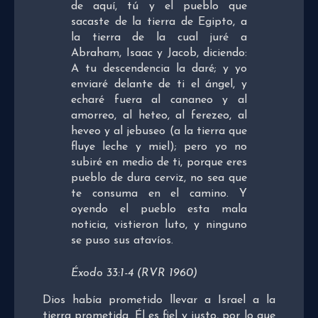
de aquí, tú y el pueblo que
sacaste de la tierra de Egipto, a
la tierra de la cual juré a
Abraham, Isaac y Jacob, diciendo:
A tu descendencia la daré; y yo
enviaré delante de ti el ángel, y
echaré fuera al cananeo y al
amorreo, al heteo, al ferezeo, al
heveo y al jebuseo (a la tierra que
fluye leche y miel); pero yo no
subiré en medio de ti, porque eres
pueblo de dura cerviz, no sea que
te consuma en el camino. Y
oyendo el pueblo esta mala
noticia, vistieron luto, y ninguno
se puso sus atavíos.
Éxodo 33:1-4 (RVR 1960)
Dios había prometido llevar a Israel a la
tierra prometida. Él es fiel y justo, por lo que