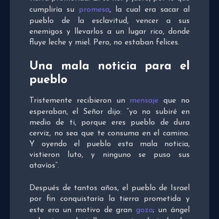
cumpliría su
promesa
, la cual era sacar al
pueblo de la esclavitud, vencer a sus
enemigos y llevarlos a un lugar rico, donde
fluye leche y miel. Pero, no estaban felices.
Una mala noticia para el
pueblo
Tristemente recibieron un
mensaje
que no
esperaban, el Señor dijo: “yo no subiré en
medio de ti, porque eres pueblo de dura
cerviz, no sea que te consuma en el camino.
Y oyendo el pueblo esta mala noticia,
vistieron luto, y ninguno se puso sus
atavíos”.
Después de tantos años, el pueblo de Israel
por fin conquistaría la tierra prometida y
este era un motivo de gran
gozo
; un ángel