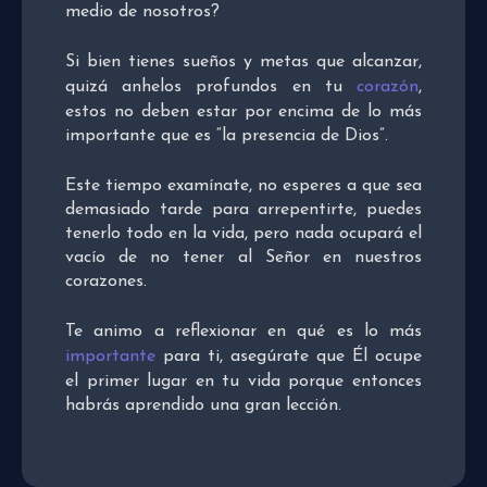
medio de nosotros?
Si bien tienes sueños y metas que alcanzar,
quizá anhelos profundos en tu
corazón
,
estos no deben estar por encima de lo más
importante que es “la presencia de Dios”.
Este tiempo examínate, no esperes a que sea
demasiado tarde para arrepentirte, puedes
tenerlo todo en la vida, pero nada ocupará el
vacío de no tener al Señor en nuestros
corazones.
Te animo a reflexionar en qué es lo más
importante
para ti, asegúrate que Él ocupe
el primer lugar en tu vida porque entonces
habrás aprendido una gran lección.