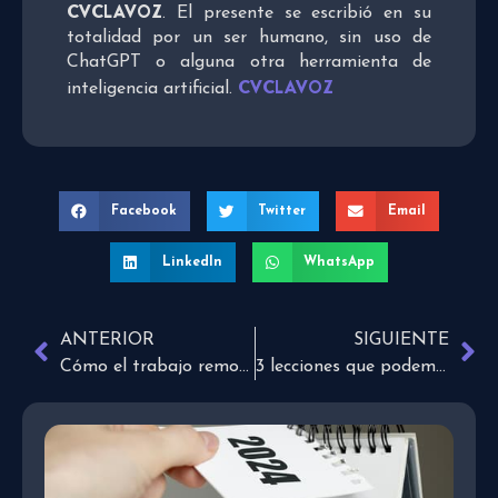
CVCLAVOZ
. El presente se escribió en su
totalidad por un ser humano, sin uso de
ChatGPT o alguna otra herramienta de
CVCLAVOZ
inteligencia artificial.
Facebook
Twitter
Email
LinkedIn
WhatsApp
ANTERIOR
SIGUIENTE
Cómo el trabajo remoto afecta a tu cerebro
3 lecciones que podemos aprender de los ganadores olímpicos