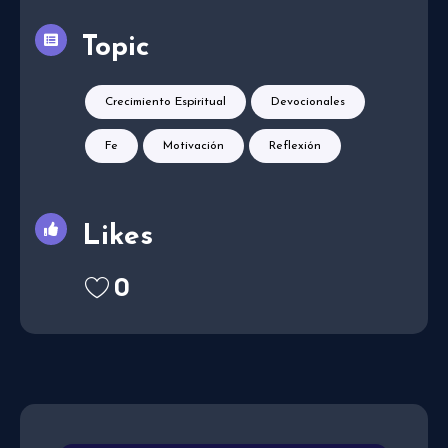
Topic
Crecimiento Espiritual
Devocionales
Fe
Motivación
Reflexión
Likes
0