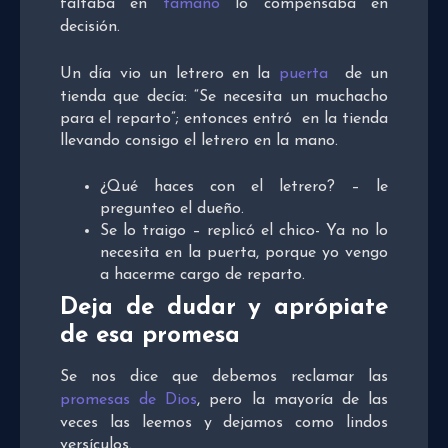
faltaba en
tamaño
lo compensaba en
decisión.
Un día vio un letrero en la
puerta
de un
tienda que decía: “Se necesita un muchacho
para el reparto”; entonces entró en la tienda
llevando consigo el letrero en la mano.
¿Qué haces con el letrero? – le
pregunteo el dueño.
Se lo traigo – replicó el chico- Ya no lo
necesita en la puerta, porque yo vengo
a hacerme cargo de reparto.
Deja de dudar y aprópiate
de esa promesa
Se nos dice que debemos reclamar las
promesas de Dios
, pero la mayoría de las
veces las leemos y dejamos como lindos
versículos.