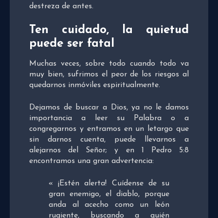
destreza de antes.
Ten cuidado, la quietud
puede ser fatal
Muchas veces, sobre todo cuando todo va
muy bien, sufrimos el peor de los riesgos al
quedarnos inmóviles espiritualmente.
Dejamos de buscar a Dios, ya no le damos
importancia a leer su Palabra o a
congregarnos y entramos en un letargo que
sin darnos cuenta, puede llevarnos a
alejarnos del Señor; y en 1 Pedro 5:8
encontramos una gran advertencia:
« ¡Estén alerta! Cuídense de su
gran enemigo, el diablo, porque
anda al acecho como un león
rugiente, buscando a quién