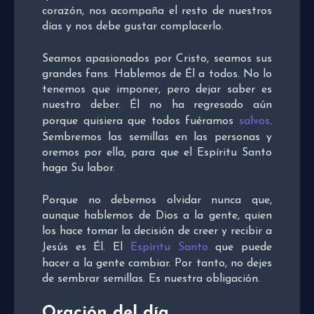
corazón, nos acompaña el resto de nuestros
días y nos debe gustar complacerlo.
Seamos apasionados por Cristo, seamos sus
grandes fans. Hablemos de Él a todos. No lo
tenemos que imponer, pero dejar saber es
nuestro deber. Él no ha regresado aún
porque quisiera que todos fuéramos
salvos
.
Sembremos las semillas en las personas y
oremos por ella, para que el Espíritu Santo
haga Su labor.
Porque no debemos olvidar nunca que,
aunque hablemos de Dios a la gente, quien
los hace tomar la decisión de creer y recibir a
Jesús es Él. El
Espíritu Santo
que puede
hacer a la gente cambiar. Por tanto, no dejes
de sembrar semillas. Es nuestra obligación.
Oración del día