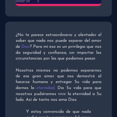
¿No te parece extraordinario y alentador el
saber que nada nos puede separar del amor
de
Dios
? Para mí eso es un privilegio que nos
da seguridad y confianza, sin importar las
circunstancias por las que podamos pasar.
Nosotros mismos no podemos separarnos
de ese gran amor que nos demostró al
hacerse humano y entregar Su vida para
darnos la
eternidad
. Dio Su vida para que
nosotros pudiéramos vivir la eternidad a Su
lado. Así de tanto nos ama Dios.
Y estoy convencido de que nada