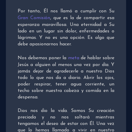
Por tanto, Él nos llamó a cumplir con Su
Gran Comisión
, que es la de compartir esa
esperanza maravillosa. Una eternidad a Su
lado en un lugar sin dolor, enfermedades o
lágrimas. Y no es una opción. Es algo que
debe apasionarnos hacer.
Nos debemos poner la
meta
de hablar sobre
Jesús a alguien al menos una vez por día. Y
jamás dejar de agradecerle a nuestro Dios
todo lo que nos da a diario. Abrir los ojos,
poder respirar, tener agua corriente, un
techo sobre nuestra cabeza y comida en la
despensa.
Dios nos dio la vida. Somos Su creación
preciada y no nos soltará mientras
tengamos el deseo de estar con Él. Una vez
que lo hemos llamado a vivir en nuestro