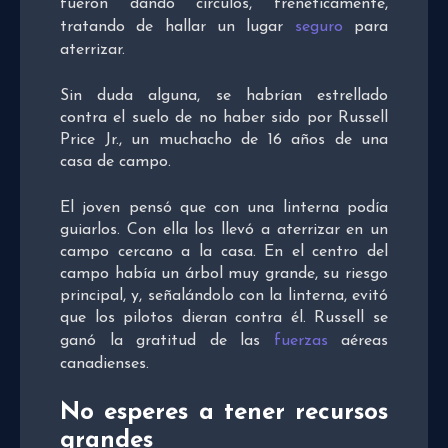
fueron dando círculos, frenéticamente,
tratando de hallar un lugar
seguro
para
aterrizar.
Sin duda alguna, se habrían estrellado
contra el suelo de no haber sido por Russell
Price Jr., un muchacho de 16 años de una
casa de campo.
El joven pensó que con una linterna podía
guiarlos. Con ella los llevó a aterrizar en un
campo cercano a la casa. En el centro del
campo había un árbol muy grande, su riesgo
principal, y, señalándolo con la linterna, evitó
que los pilotos dieran contra él. Russell se
ganó la gratitud de las
fuerzas
aéreas
canadienses.
No esperes a tener recursos
grandes