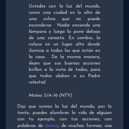
Ustedes son la luz del mundo,
como una ciudad en lo alto de
una colina que no puede
esconderse. Nadie enciende una
lámpara y luego la pone debajo
de una canasta. En cambio, la
coloca en un lugar alto donde
ilumina a todos los que están en
la casa. De la misma manera,
dejen que sus buenas acciones
brillen a la vista de todos, para
que todos alaben a su Padre
celestial.
Mateo 5:14–16 (NTV).
Dijo que somos la luz del mundo, por lo
tanto, puedes alumbrar la vida de alguien
con tu ejemplo, con tus acciones, con
palabras de
ánimo
, de muchas formas; usa