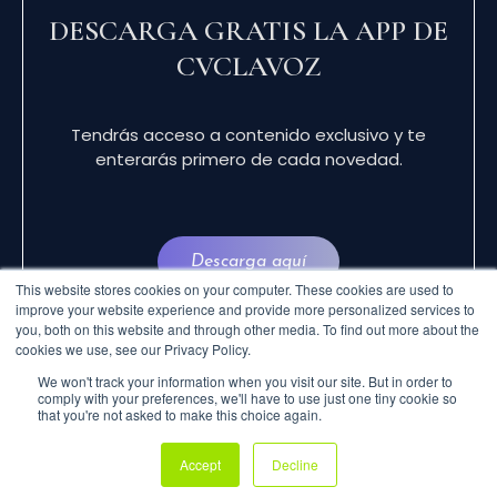
DESCARGA GRATIS LA APP DE
CVCLAVOZ
Tendrás acceso a contenido exclusivo y te
enterarás primero de cada novedad.
Descarga aquí
This website stores cookies on your computer. These cookies are used to
improve your website experience and provide more personalized services to
you, both on this website and through other media. To find out more about the
cookies we use, see our Privacy Policy.
We won't track your information when you visit our site. But in order to
comply with your preferences, we'll have to use just one tiny cookie so
that you're not asked to make this choice again.
© 2024 CVCLAVOZ . TODOS LOS DERECHOS
Accept
Decline
RESERVADOS.