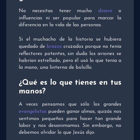
No necesitas tener mucho
dinero
o
influencias ni ser popular para marcar la
diferencia en la vida de las personas.
Si el muchacho de la historia se hubiera
quedado de
brazos
cruzados porque no tenía
reflectores potentes, sin duda los aviones se
habrían estrellado, pero él usó lo que tenía a
la mano, una linterna de bolsillo.
¿Qué es lo que tienes en tus
manos?
A veces pensamos que sólo los grandes
evangelistas
pueden ganar almas, quizás nos
sentimos pequeños para hacer tan grande
labor y nos desanimamos. Sin embargo, no
debemos olvidar lo que Jesús dijo: