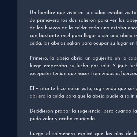
Un hombre que vivía en la ciudad estaba visit
de primavera los dos salieron para ver las abe
de los huevos de la celda; cada una estaba enc
con bastante miel para llegar a ser una abeja 
celda, las abejas salían para ocupar su lugar en 
Primero, la abeja abría un agujerito en la cap
luego empezaba su lucha por salir. Y ¡qué luc
excepción tenían que hacer tremendos esfuerzos
El visitante hizo notar esto, sugiriendo que sería
abriera la celda para que la abeja pudiera salir 
Decidieron probar la sugerencia, pero cuando l
pudo volar y acabó muriendo.
Luego el colmenero explicó que las alas de l