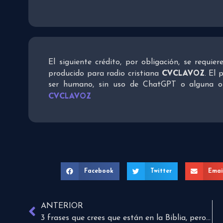
El siguiente crédito, por obligación, se requie
CVCLAVOZ
producido para radio cristiana
. El 
ser humano, sin uso de ChatGPT o alguna otra
CVCLAVOZ
Facebook
Twitter
Emai
ANTERIOR
3 frases que crees que están en la Biblia, pero no lo están