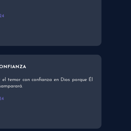
24
CONFIANZA
 el temor con confianza en Dios porque Él
esamparará.
24