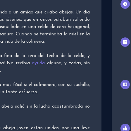
ando a un amigo que criaba abejas. Un día
jas jóvenes, que entonces estaban saliendo
asquillada en una celda de cera hexagonal,
madura. Cuando se terminaba la miel en la
la vida de la colmena.
a fina de la cera del techo de la celda, y
ha! No recibía
ayuda
alguna, y todas, sin
.
 más fácil si el colmenero, con su cuchillo,
sin tanto esfuerzo.
a abeja salió sin la lucha acostumbrada no
a abeja joven están unidas por una leve