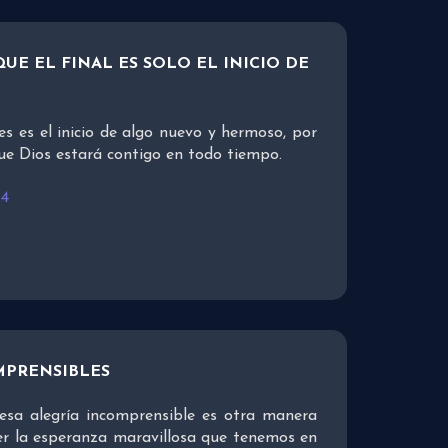
UE EL FINAL ES SOLO EL INICIO DE
es es el inicio de algo nuevo y hermoso, por
ue Dios estará contigo en todo tiempo.
24
MPRENSIBLES
esa alegría incomprensible es otra manera
er la esperanza maravillosa que tenemos en