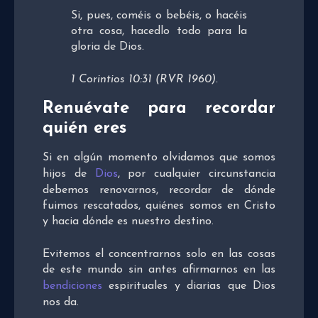
Si, pues, coméis o bebéis, o hacéis
otra cosa, hacedlo todo para la
gloria de Dios.
1 Corintios 10:31 (RVR 1960).
Renuévate para recordar
quién eres
Si en algún momento olvidamos que somos
hijos de
Dios
, por cualquier circunstancia
debemos renovarnos, recordar de dónde
fuimos rescatados, quiénes somos en Cristo
y hacia dónde es nuestro destino.
Evitemos el concentrarnos solo en las cosas
de este mundo sin antes afirmarnos en las
bendiciones
espirituales y diarias que Dios
nos da.