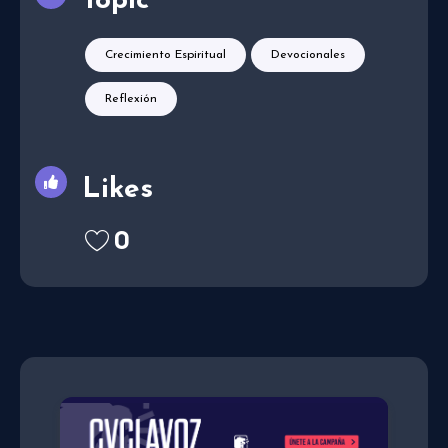
Topic
Crecimiento Espiritual
Devocionales
Reflexión
Likes
0