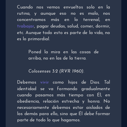
Cuando nos vemos envueltos solo en la
rutina, y aunque eso no es malo, nos
concentramos más en lo terrenal, en
trabajar
, pagar deudas, salud, comer, dormir,
etc. Aunque todo esto es parte de la vida, no
es lo primordial.
Poned la mira en las cosas de
arriba, no en las de la tierra.
Colosenses 3:2 (RVR 1960).
Debemos
vivir
como hijos de Dios. Tal
identidad se va formando gradualmente
cuando pasamos más tiempo con Él, en
obediencia, relación estrecha y honra. No
necesariamente debemos estar aislados de
los demás para ello, sino que Él debe formar
parte de todo lo que hagamos.