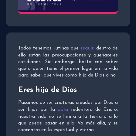
Todos tenemos rutinas que
seguir
, dentro de
ello están las preocupaciones y quehaceres
cotidianos. Sin embargo, basta con saber
qué o quién tiene el primer lugar en tu vida
para saber que vives como hijo de Dios o no.
Eres hijo de Dios
Pasamos de ser criaturas creadas por Dios a
ser hijos por la
obra
redentora de Cristo,
nuestra vida no se limita a la tierra o a lo
que puede pasar en ella. Va más allá, y se
concentra en lo espiritual y eterno.