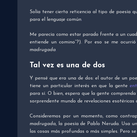
Solía tener cierta reticencia al tipo de poesía 
para el lenguaje común
.
Me parecía como estar parado frente a un cua
entiende un comino”?). Por eso se me ocurri
madrugada
.
Tal vez es una de dos
Y pensé que era una de dos: el autor de un poe
tiene un particular interés en que la gente
ent
para sí. O bien, espera que la gente comprenda l
sorprendente mundo de revelaciones esotéricas 
Consideremos por un momento, como contr
madrugada
, la poesía de Pablo Neruda. Usa u
las cosas más profundas o más simples. Pero se 