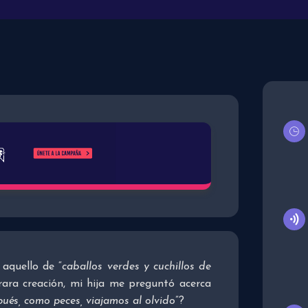
 aquello de “
caballos verdes y cuchillos de
ara creación, mi hija me preguntó acerca
ués, como peces, viajamos al olvido
”?