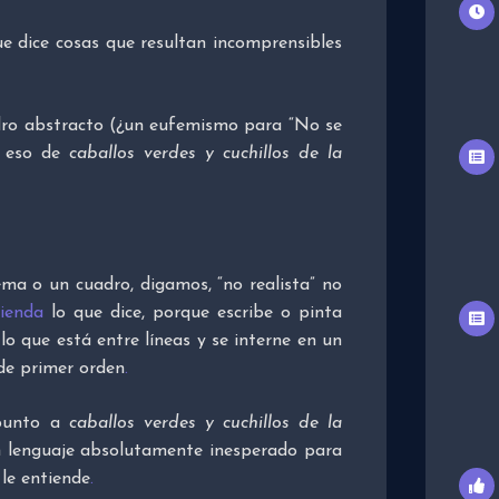
que dice cosas que resultan incomprensibles
dro abstracto (¿un eufemismo para “No se
ó eso de
caballos verdes y cuchillos de la
ma o un cuadro, digamos, “no realista” no
ienda
lo que dice, porque escribe o pinta
o que está entre líneas y se interne en un
de primer orden
.
apunto a
caballos verdes y cuchillos de la
n lenguaje absolutamente inesperado para
le entiende
.