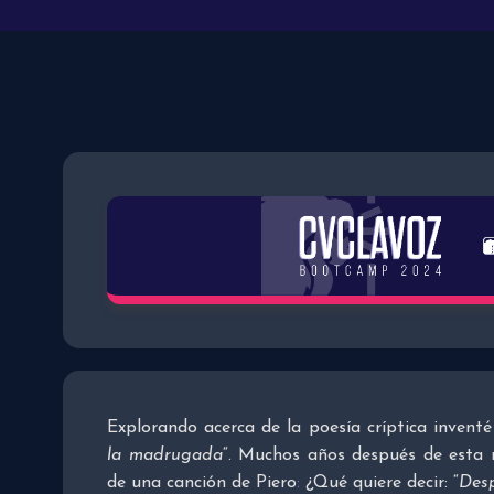
Explorando acerca de la poesía críptica inventé
la madrugada
“. Muchos años después de esta r
de una canción de Piero
:
¿Qué quiere decir: “
Desp