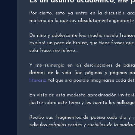
Es un asunto académico, me 
Por cierto, esto ya entra en la discusión aca
materia en la que soy absolutamente ignorante
.
De niño y adolescente leía mucha novela france
Exploré un poco de Proust, que tiene frases qu
sola frase, me refiero
…
Y me sumergía en las descripciones de paisaje
dramas de la vida. Son páginas y páginas pa
literaria
tal que era posible imaginarse cada det
En vista de esta modesta aproximación invitar
ilustre sobre este tema y les cuento los hallazgo
Recibo sus fragmentos de poesía cada día y 
ridículos
caballos verdes y cuchillos de la madr