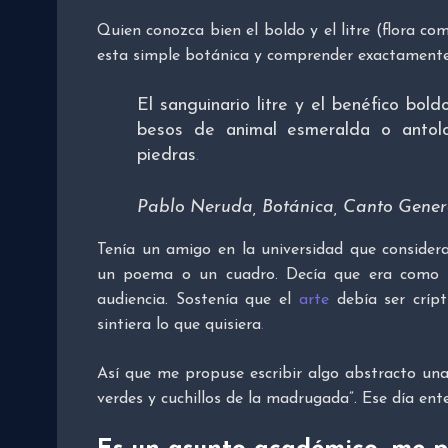
Quien conozca bien el boldo y el litre (flora co
esta simple botánica y comprender exactamente
El sanguinario litre y el benéfico bold
besos de animal esmeralda o antol
piedras
.
Pablo Neruda, Botánica, Canto Gener
Tenía un amigo en la universidad que consider
un poema o un cuadro. Decía que era como de
audiencia. Sostenía que el
arte
debía ser críp
sintiera lo que quisiera
.
Así que me propuse escribir algo abstracto una
verdes y cuchillos de la madrugada”. Ese día ente