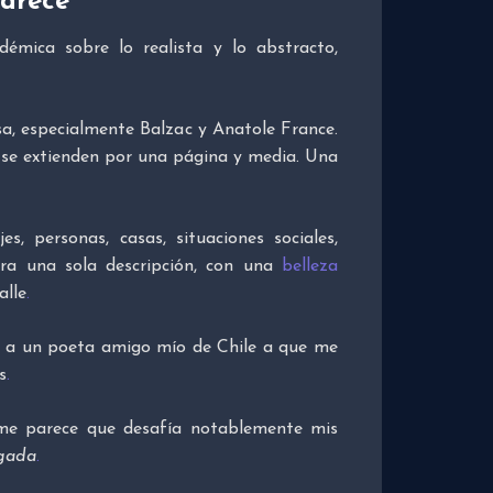
parece
démica sobre lo realista y lo abstracto,
sa, especialmente Balzac y Anatole France.
e se extienden por una página y media. Una
s, personas, casas, situaciones sociales,
ra una sola descripción, con una
belleza
alle
.
é a un poeta amigo mío de Chile a que me
s
.
me parece que desafía notablemente mis
ugada
.