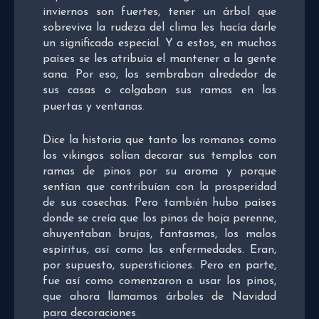
inviernos son fuertes, tener un árbol que
sobreviva la rudeza del clima les hacía darle
un significado especial. Y a estos, en muchos
países se les atribuía el mantener a la gente
sana. Por eso, los sembraban alrededor de
sus casas o colgaban sus ramas en las
puertas y ventanas
.
Dice la historia que tanto los romanos como
los vikingos solían decorar sus templos con
ramas de pinos por su aroma y porque
sentían que contribuían con la prosperidad
de sus cosechas. Pero también hubo países
donde se creía que los pinos de hoja perenne,
ahuyentaban brujas, fantasmas, los malos
espíritus, así como las enfermedades. Eran,
por supuesto, supersticiones. Pero en parte,
fue así como comenzaron a usar los pinos,
que ahora llamamos árboles de Navidad
para decoraciones
.