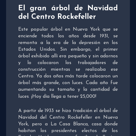
El gran árbol de Navidad
del Centro Rockefeller
Este popular árbol en Nueva York que se
enciende todos los años desde 1931, se
remonta a la era de la depresión en los
Estados Unidos. Sin embargo, el primer
árbol exhibido allí era pequeño y sin adornos
y lo colocaron los trabajadores de
construcción mientras se realizaba ese
Centro. Ya dos años más tarde colocaron un
árbol más grande, con luces. Cada año fue
aumentando su tamaño y la cantidad de
luces
.
¡Hoy día llega a tener 25,000!
A partir de 1933 se hizo tradición el árbol de
Navidad del Centro Rockefeller en Nueva
York, pero a La Casa Blanca, casa donde
habitan los presidentes electos de los