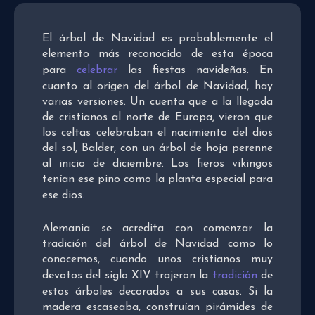
El árbol de Navidad es probablemente el
elemento más reconocido de esta época
para
celebrar
las fiestas navideñas. En
cuanto al origen del árbol de Navidad, hay
varias versiones. Un cuenta que a la llegada
de cristianos al norte de Europa, vieron que
los celtas celebraban el nacimiento del dios
del sol, Balder, con un árbol de hoja perenne
al inicio de diciembre. Los fieros vikingos
tenían ese pino como la planta especial para
ese dios
.
Alemania se acredita con comenzar la
tradición del árbol de Navidad como lo
conocemos, cuando unos cristianos muy
devotos del siglo XIV trajeron la
tradición
de
estos árboles decorados a sus casas. Si la
madera escaseaba, construían pirámides de