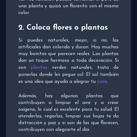
una planta y quizá un florerito con el mismo
color.
2. Coloca flores o plantas
Si puedes naturales, mejor, si no, las
artificiales dan colorido y duran. Hay muchas
muy bonitas que parecen reales. Las plantas
dan un toque hermoso a toda decoración. Si
son
plantas
verdes naturales, trata de
ponerlas donde les pegue sol. El sol también
es una idea que ayuda a alegrar tu
casa
.
Además, hay algunas plantas que
contribuyen a limpiar el aire y a crear
oxígeno, lo cual es excelente para tu salud. El
atenderlas, regarlas, limpiar sus hojas te da
distracción y paz y si son de las que florecen,
contribuyen con alegrarte el día.