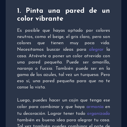
1. Pinta una pared de un
color vibrante
Es posible que hayas optado por colores
neutros, como el beige, el gris claro, pero son
colores que tienen muy poca vida.
Necesitamos buscar ideas para
alegrar
la
casa. Atrévete a poner un color atrevido con
una pared pequeña. Puede ser amarillo,
naranja o fucsia. También puede ser en la
gama de los azules, tal vez un turquesa. Pero
eso sí, una pared pequeña para que no te
canse la vista.
Luego, puedes hacer un cojín que tenga ese
color para combinar y que haya
armonía
en
tu decoración. Lograr tener todo
organizado
también es buena idea para alegrar tu casa.
Tal vez también puedes combinar el pote de