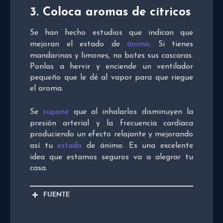
3.
Coloca aromas de cítricos
Se han hecho estudios que indican que
mejoran el estado de
ánimo
. Si tienes
mandarinas y limones, no botes sus cascaras.
Ponlas a hervir y enciende un ventilador
pequeño que le dé al vapor para que riegue
el aroma.
Se
supone
que al inhalarlos disminuyen la
presión arterial y la frecuencia cardíaca
produciendo un efecto relajante y mejorando
así tu
estado
de ánimo. Es una excelente
idea que estamos seguros va a alegrar tu
casa.
FUENTE