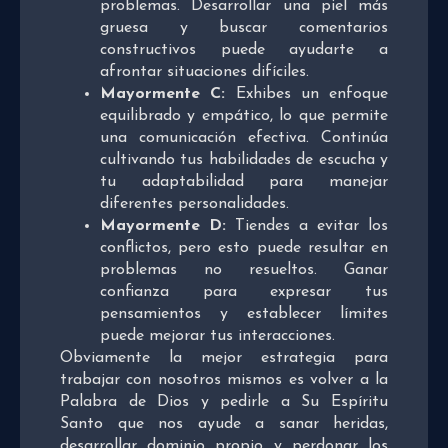
problemas. Desarrollar una piel más
gruesa y buscar comentarios
constructivos puede ayudarte a
afrontar situaciones difíciles.
Mayormente C:
Exhibes un enfoque
equilibrado y empático, lo que permite
una comunicación efectiva. Continúa
cultivando tus habilidades de escucha y
tu adaptabilidad para manejar
diferentes personalidades.
Mayormente D:
Tiendes a evitar los
conflictos, pero esto puede resultar en
problemas no resueltos. Ganar
confianza para expresar tus
pensamientos y establecer límites
puede mejorar tus interacciones.
Obviamente la mejor estrategia para
trabajar con nosotros mismos es volver a la
Palabra de Dios y pedirle a Su Espíritu
Santo que nos ayude a sanar heridas,
desarrollar dominio propio y perdonar los