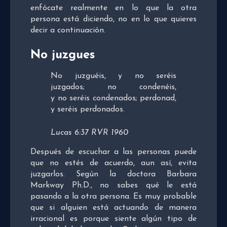
enfócate realmente en lo que la otra
persona está diciendo, no en lo que quieres
decir a continuación.
No juzgues
No juzguéis, y no seréis
juzgados; no condenéis,
y no seréis condenados; perdonad,
y seréis perdonados.
Lucas 6:37 RVR 1960
Después de escuchar a las personas puede
que no estés de acuerdo, aun así, evita
juzgarlos. Según la doctora Barbara
Markway Ph.D., no sabes qué le está
pasando a la otra persona. Es muy probable
que si alguien está actuando de manera
irracional es porque siente algún tipo de