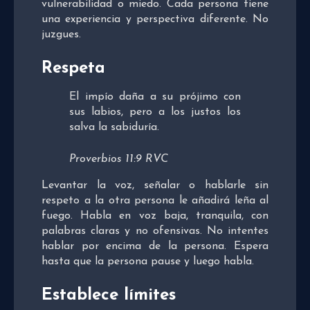
vulnerabilidad o miedo. Cada persona tiene
una experiencia y perspectiva diferente. No
juzgues.
Respeta
El impío daña a su prójimo con
sus labios, pero a los justos los
salva la sabiduría.
Proverbios 11:9 RVC
Levantar la voz, señalar o hablarle sin
respeto a la otra persona le añadirá leña al
fuego. Habla en voz baja, tranquila, con
palabras claras y no ofensivas. No intentes
hablar por encima de la persona. Espera
hasta que la persona pause y luego habla.
Establece límites