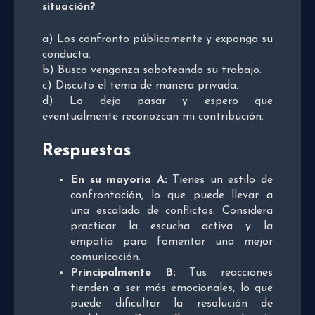
situación?
a) Los confronto públicamente y expongo su
conducta.
b) Busco venganza saboteando su trabajo.
c) Discuto el tema de manera privada.
d) Lo dejo pasar y espero que
eventualmente reconozcan mi contribución.
Respuestas
En su mayoría A:
Tienes un estilo de
confrontación, lo que puede llevar a
una escalada de conflictos. Considera
practicar la escucha activa y la
empatía para fomentar una mejor
comunicación.
Principalmente B:
Tus reacciones
tienden a ser más emocionales, lo que
puede dificultar la resolución de