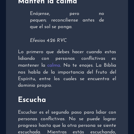
Mantén la calma
Enójense, pero no
pequen; reconcíliense antes de
que el sol se ponga.
Efesios 4:26 RVC
Lo primero que debes hacer cuando estas
lidiando con personas conflictivas es
mantener la
calma
. No te enojes. La Biblia
nos habla de la importancia del fruto del
Espíritu, entre los cuales se encuentra el
dominio propio.
Escucha
Escuchar es el segundo paso para lidiar con
personas conflictivas. No se puede lograr
progreso hasta que la otra persona se siente
escuchada. Mientras estás escuchando,