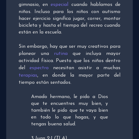
gimnasio, en
especial
cuando hablamos de
niños. Incluso para los niños con autismo
hacer ejercicio significa jugar, correr, montar
bicicleta y hasta el tiempo del recreo cuando
están en la escuela.
Sin embargo, hay que ser muy creativos para
planear una
rutina
que incluya mayor
actividad física. Puesto que los niños dentro
del
espectro
necesitan asistir a muchas
terapias
, en donde la mayor parte del
tiempo están sentados.
Amado hermano, le pido a Dios
que te encuentres muy bien, y
también le pido que te vaya bien
en todo lo que hagas, y que
tengas buena salud.
3 Juan 2:1 (TLA)