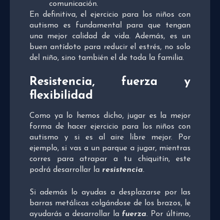
comunicación.
En definitiva, el ejercicio para los niños con
autismo es fundamental para que tengan
una mejor calidad de vida. Además, es un
buen antídoto para reducir el estrés, no solo
del niño, sino también el de toda la familia.
Resistencia, fuerza y
flexibilidad
Como ya lo hemos dicho, jugar es la mejor
forma de hacer ejercicio para los niños con
autismo y si es al aire libre mejor. Por
ejemplo, si vas a un parque a jugar, mientras
corres para atrapar a tu chiquitín, este
podrá desarrollar la
resistencia
.
Si además lo ayudas a desplazarse por las
barras metálicas colgándose de los brazos, le
ayudarás a desarrollar la
fuerza
. Por último,