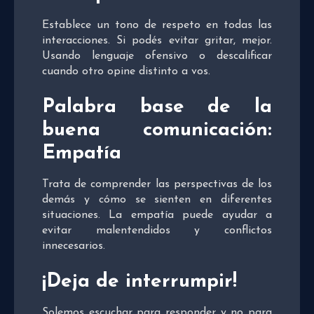
Establece un tono de respeto en todas las
interacciones. Si podés evitar gritar, mejor.
Usando lenguaje ofensivo o descalificar
cuando otro opine distinto a vos.
Palabra base de la
buena comunicación:
Empatía
Trata de comprender las perspectivas de los
demás y cómo se sienten en diferentes
situaciones. La empatía puede ayudar a
evitar malentendidos y conflictos
innecesarios.
¡Deja de interrumpir!
Solemos escuchar para responder y no para