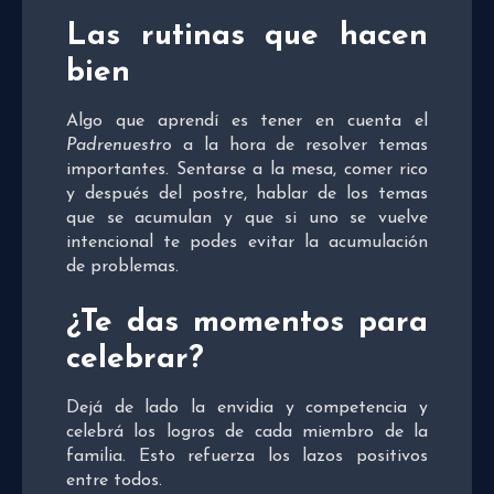
Las rutinas que hacen
bien
Algo que aprendí es tener en cuenta el
Padrenuestro
a la hora de resolver temas
importantes. Sentarse a la mesa, comer rico
y después del postre, hablar de los temas
que se acumulan y que si uno se vuelve
intencional te podes evitar la acumulación
de problemas.
¿Te das momentos para
celebrar?
Dejá de lado la envidia y competencia y
celebrá los logros de cada miembro de la
familia. Esto refuerza los lazos positivos
entre todos.