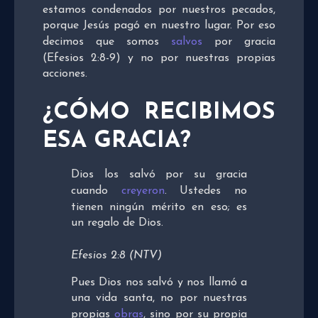
estamos condenados por nuestros pecados,
porque Jesús pagó en nuestro lugar. Por eso
decimos que somos
salvos
por gracia
(Efesios 2:8-9) y no por nuestras propias
acciones.
¿CÓMO RECIBIMOS
ESA GRACIA?
Dios los salvó por su gracia
cuando
creyeron
. Ustedes no
tienen ningún mérito en eso; es
un regalo de Dios.
Efesios 2:8 (NTV)
Pues Dios nos salvó y nos llamó a
una vida santa, no por nuestras
propias
obras
, sino por su propia