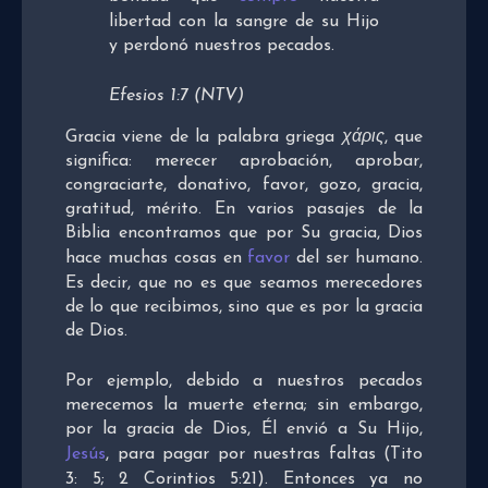
libertad con la sangre de su Hijo
y perdonó nuestros pecados.
Efesios 1:7 (NTV)
Gracia viene de la palabra griega
χάρις
, que
significa: merecer aprobación, aprobar,
congraciarte, donativo, favor, gozo, gracia,
gratitud, mérito. En varios pasajes de la
Biblia encontramos que por Su gracia, Dios
hace muchas cosas en
favor
del ser humano.
Es decir, que no es que seamos merecedores
de lo que recibimos, sino que es por la gracia
de Dios.
Por ejemplo, debido a nuestros pecados
merecemos la muerte eterna; sin embargo,
por la gracia de Dios, Él envió a Su Hijo,
Jesús
, para pagar por nuestras faltas (Tito
3: 5; 2 Corintios 5:21). Entonces ya no