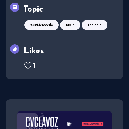
Topic
#SinMerecerlo
Biblia
Teología
Likes
1