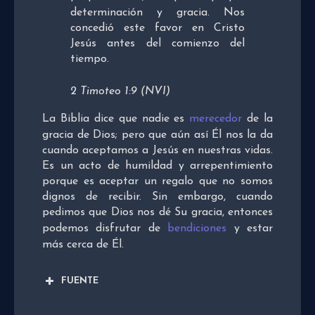
determinación y gracia. Nos
concedió este favor en Cristo
Jesús antes del comienzo del
tiempo.
2 Timoteo 1:9 (NVI)
La Biblia dice que nadie es
merecedor
de la
gracia de Dios; pero que aún así Él nos la da
cuando aceptamos a Jesús en nuestras vidas.
Es un acto de humildad y arrepentimiento
porque es aceptar un regalo que no somos
dignos de recibir. Sin embargo, cuando
pedimos que Dios nos dé Su gracia, entonces
podemos disfrutar de
bendiciones
y estar
más cerca de Él.
FUENTE