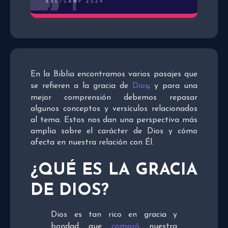
En la Biblia encontramos varios pasajes que
se refieren a la gracia de
Dios
; y para una
mejor comprensión debemos repasar
algunos conceptos y versículos relacionados
al tema. Estos nos dan una perspectiva más
amplia sobre el carácter de Dios y cómo
afecta en nuestra relación con Él.
¿QUÉ ES LA GRACIA
DE DIOS?
Dios es tan rico en gracia y
bondad que
compró
nuestra