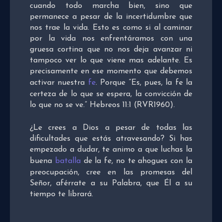
cuando todo marcha bien, sino que
permanece a pesar de la incertidumbre que
nos trae la vida. Esto es como si al caminar
por la vida nos enfrentáramos con una
gruesa cortina que no nos deja avanzar ni
tampoco ver lo que viene mas adelante. Es
precisamente en ese momento que debemos
activar nuestra
fe
. Porque “Es, pues, la fe la
certeza de lo que se espera, la convicción de
lo que no se ve.” Hebreos 11:1 (RVR1960).
¿Le crees a Dios a pesar de todas las
dificultades que estás atravesando? Si has
empezado a dudar, te animo a que luchas la
buena
batalla
de la fe, no te ahogues con la
preocupación, cree en las promesas del
Señor, aférrate a su Palabra, que Él a su
tiempo te librará.