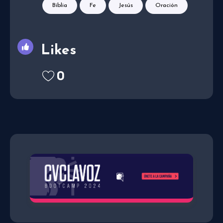
Biblia
Fe
Jesús
Oración
Likes
0