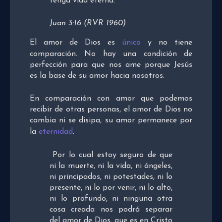
tenga vida eterna.
Juan 3:16 (RVR 1960)
El amor de Dios es
único
y no tiene
comparación. No hay una condición de
perfección para que nos ame porque Jesús
es la base de su amor hacia nosotros.
En comparación con amor que podemos
recibir de otras personas, el amor de Dios no
cambia ni se disipa, su amor permanece por
la
eternidad
.
Por lo cual estoy seguro de que
ni la muerte, ni la vida, ni ángeles,
ni principados, ni potestades, ni lo
presente, ni lo por venir, ni lo alto,
ni lo profundo, ni ninguna otra
cosa creada nos podrá separar
del amor de Dios, que es en Cristo