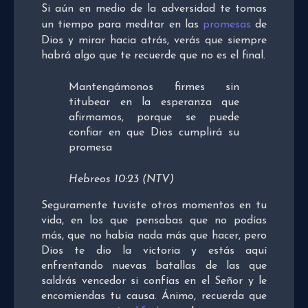
Si aún en medio de la adversidad te tomas
un tiempo para meditar en las
promesas
de
Dios y mirar hacia atrás, verás que siempre
habrá algo que te recuerde que no es el final.
Mantengámonos firmes sin
titubear en la esperanza que
afirmamos, porque se puede
confiar en que Dios cumplirá su
promesa
Hebreos 10:23 (NTV)
Seguramente tuviste otros momentos en tu
vida, en los que pensabas que no podías
más, que no había nada más que hacer, pero
Dios te dio la victoria y estás aquí
enfrentando nuevas batallas de las que
saldrás vencedor si confías en el Señor y le
encomiendas tu causa. Ánimo, recuerda que